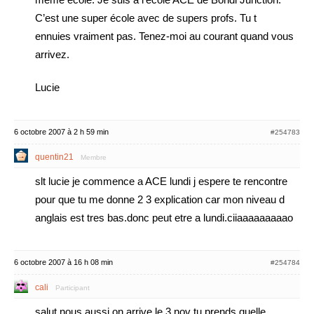
C’est une super école avec de supers profs. Tu t
ennuies vraiment pas. Tenez-moi au courant quand vous
arrivez.
Lucie
6 octobre 2007 à 2 h 59 min
#254783
quentin21
Membre
slt lucie je commence a ACE lundi j espere te rencontre
pour que tu me donne 2 3 explication car mon niveau d
anglais est tres bas.donc peut etre a lundi.ciiaaaaaaaaao
6 octobre 2007 à 16 h 08 min
#254784
cali
Participant
salut nous aussi on arrive le 3 nov tu prends quelle