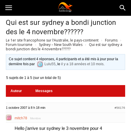
Australia-
Qui est sur sydney a bondi junction
des le 4 novembre??????
australie.com
Le 1er site francophone sur l’Australie, le pays-continent
›
Forums
›
Forum tourisme
›
Sydney – New South Wales
›
Qui est sur sydney a
bondi junction des le 4 novembre??????
Ce sujet contient 4 réponses, 4 participants et a été mis à jour pour la
dernière fois par
Lulu55
, le
il y a 18 années et 10 mois
.
5 sujets de 1 à 5 (sur un total de 5)
Auteur
Messages
1 octobre 2007 à 8 h 18 min
#56176
mitch78
Membre
Hello j’arrive sur sydney le 3 novembre pour 4