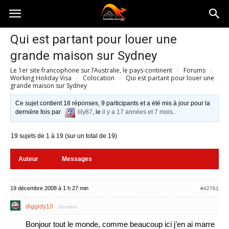
Australia-
Qui est partant pour louer une
grande maison sur Sydney
australie.com
Le 1er site francophone sur l’Australie, le pays-continent
›
Forums
›
Working Holiday Visa
›
Colocation
›
Qui est partant pour louer une
grande maison sur Sydney
Ce sujet contient 18 réponses, 9 participants et a été mis à jour pour la
dernière fois par
lily87
, le
il y a 17 années et 7 mois
.
19 sujets de 1 à 19 (sur un total de 19)
Auteur
Messages
19 décembre 2008 à 1 h 27 min
#42761
diggidy10
Membre
Bonjour tout le monde, comme beaucoup ici j’en ai marre