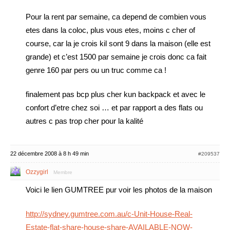
Pour la rent par semaine, ca depend de combien vous
etes dans la coloc, plus vous etes, moins c cher of
course, car la je crois kil sont 9 dans la maison (elle est
grande) et c’est 1500 par semaine je crois donc ca fait
genre 160 par pers ou un truc comme ca !
finalement pas bcp plus cher kun backpack et avec le
confort d’etre chez soi … et par rapport a des flats ou
autres c pas trop cher pour la kalité
22 décembre 2008 à 8 h 49 min
#209537
Ozzygirl
Membre
Voici le lien GUMTREE pur voir les photos de la maison
http://sydney.gumtree.com.au/c-Unit-House-Real-
Estate-flat-share-house-share-AVAILABLE-NOW-