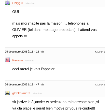
Ozzygirl
Membre
OUI
mais moi j’habite pas la maison … telephonez a
OLIVIER (tel dans message precedant), il attend vos
appels !!!
25 décembre 2008 à 13 h 18 min
#209541
Revana
Membre
cool merci je vais l’appeler
26 décembre 2008 à 12 h 47 min
#209542
globtroteur83
Membre
slt jarrive le 8 janvier et serieux ca minterresse bien ,si
ya dla place je serait bien motive pr vous rejoindre!!!