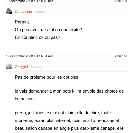
19 décembre 2008 à 12 h 15 min
#209533
Doriannnn
Membre
Partant.
On peu avoir des tof ou une visite?
En couple c ok ou pas?
19 décembre 2008 à 13 h 01 min
#209534
Ozzygirl
Membre
Pas de proleme pour les couples
je vais demander a mon pote kil m envoie des photos de
la maison
perso, je l’ai visite et c’est clair kelle dechire, toute
moderne, ecran plat, internet, cuisine a l americaine et
beau sallon canape en angle plus deuxieme canape, elle