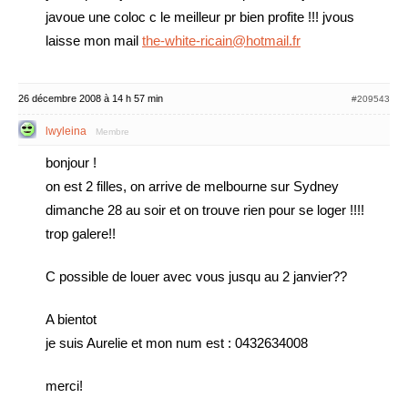
javoue une coloc c le meilleur pr bien profite !!! jvous
laisse mon mail
the-white-ricain@hotmail.fr
26 décembre 2008 à 14 h 57 min
#209543
lwyleina
Membre
bonjour !
on est 2 filles, on arrive de melbourne sur Sydney
dimanche 28 au soir et on trouve rien pour se loger !!!!
trop galere!!
C possible de louer avec vous jusqu au 2 janvier??
A bientot
je suis Aurelie et mon num est : 0432634008
merci!