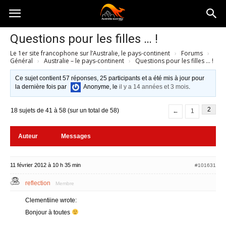
Australia-
Questions pour les filles … !
Le 1er site francophone sur l’Australie, le pays-continent
›
Forums
›
australie.com
Général
›
Australie – le pays-continent
›
Questions pour les filles … !
Ce sujet contient 57 réponses, 25 participants et a été mis à jour pour
la dernière fois par
Anonyme
, le
il y a 14 années et 3 mois
.
2
18 sujets de 41 à 58 (sur un total de 58)
←
1
Auteur
Messages
11 février 2012 à 10 h 35 min
#101631
reflection
Membre
Clementiine wrote:
Bonjour à toutes