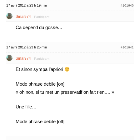
17 avril 2012 à 23 h 19 min
#101640
Sinai974
Participant
Ca depend du gosse…
17 avril 2012 à 23 h 25 min
#101641
Sinai974
Participant
Et sinon sympa l’apriori
Mode phrase debile [on]
« oh non, si tu met un preservatif on fait rien…. »
Une fille…
Mode phrase debile [off]