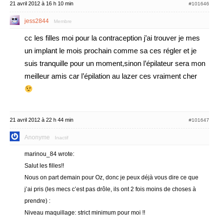
21 avril 2012 à 16 h 10 min
#101646
jess2844
Membre
cc les filles moi pour la contraception j’ai trouver je mes
un implant le mois prochain comme sa ces régler et je
suis tranquille pour un moment,sinon l’épilateur sera mon
meilleur amis car l’épilation au lazer ces vraiment cher
21 avril 2012 à 22 h 44 min
#101647
Anonyme
Inactif
marinou_84 wrote:
Salut les filles!!
Nous on part demain pour Oz, donc je peux déjà vous dire ce que
j’ai pris (les mecs c’est pas drôle, ils ont 2 fois moins de choses à
prendre) :
Niveau maquillage: strict minimum pour moi !!