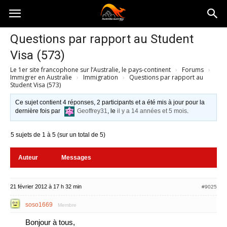
Australia-
Questions par rapport au Student
Visa (573)
australie.com
Le 1er site francophone sur l’Australie, le pays-continent
›
Forums
›
Immigrer en Australie
›
Immigration
›
Questions par rapport au
Student Visa (573)
Ce sujet contient 4 réponses, 2 participants et a été mis à jour pour la
dernière fois par
Geoffrey31
, le
il y a 14 années et 5 mois
.
5 sujets de 1 à 5 (sur un total de 5)
Auteur
Messages
21 février 2012 à 17 h 32 min
#9025
soso1669
Membre
Bonjour à tous,