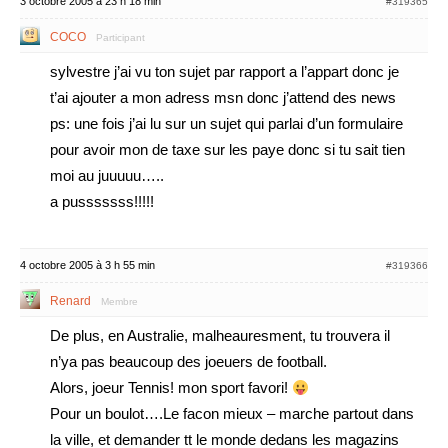
3 octobre 2005 à 23 h 18 min
#319365
COCO
Participant
sylvestre j’ai vu ton sujet par rapport a l’appart donc je
t’ai ajouter a mon adress msn donc j’attend des news
ps: une fois j’ai lu sur un sujet qui parlai d’un formulaire
pour avoir mon de taxe sur les paye donc si tu sait tien
moi au juuuuu…..
a pusssssss!!!!!
4 octobre 2005 à 3 h 55 min
#319366
Renard
Membre
De plus, en Australie, malheauresment, tu trouvera il
n’ya pas beaucoup des joeuers de football.
Alors, joeur Tennis! mon sport favori!
Pour un boulot….Le facon mieux – marche partout dans
la ville, et demander tt le monde dedans les magazins