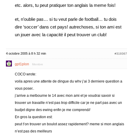
etc. alors, tu peut pratiquer ton anglais la meme fois!
et, n’oublie pas… si tu veut parle de football… tu dois
dire ‘soccer’ dans cet pays! autrechoses, si ton ami est
un jouer avec la capacité il peut trouver un club!
4 octobre 2005 à 8 h 32 min
#319367
gpt1plon
Membre
COCO wrote:
voila apres une attente de dingue du whv j’ai 3 derniere question a
vous poser..
j’arrive a melbourne le 14 avec mon ami et je voudrai savoir si
trouver un travaille n’est pas trop difficile car je ne part pas avec un
budjet digne des ewing enfin je me comprend//
En gros la question est:
peut t’on trouver un boulot assez rapidement? meme si mon anglais
n’est pas des meilleurs