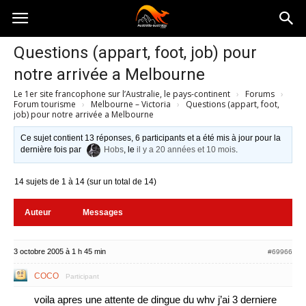
Australia-
Questions (appart, foot, job) pour
notre arrivée a Melbourne
australie.com
Le 1er site francophone sur l’Australie, le pays-continent
›
Forums
›
Forum tourisme
›
Melbourne – Victoria
›
Questions (appart, foot,
job) pour notre arrivée a Melbourne
Ce sujet contient 13 réponses, 6 participants et a été mis à jour pour la
dernière fois par
Hobs
, le
il y a 20 années et 10 mois
.
14 sujets de 1 à 14 (sur un total de 14)
Auteur
Messages
3 octobre 2005 à 1 h 45 min
#69966
COCO
Participant
voila apres une attente de dingue du whv j’ai 3 derniere