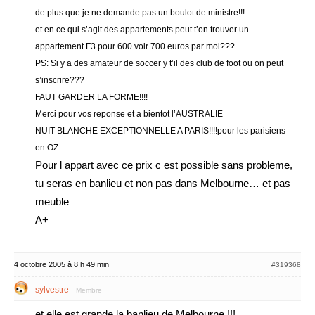
de plus que je ne demande pas un boulot de ministre!!!
et en ce qui s’agit des appartements peut t’on trouver un
appartement F3 pour 600 voir 700 euros par moi???
PS: Si y a des amateur de soccer y t’il des club de foot ou on peut
s’inscrire???
FAUT GARDER LA FORME!!!!
Merci pour vos reponse et a bientot l’AUSTRALIE
NUIT BLANCHE EXCEPTIONNELLE A PARIS!!!!pour les parisiens
en OZ….
Pour l appart avec ce prix c est possible sans probleme,
tu seras en banlieu et non pas dans Melbourne… et pas
meuble
A+
4 octobre 2005 à 8 h 49 min
#319368
sylvestre
Membre
et elle est grande la banlieu de Melbourne !!!