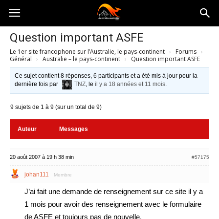
Australia-
Question important ASFE
Le 1er site francophone sur l’Australie, le pays-continent
›
Forums
›
australie.com
Général
›
Australie – le pays-continent
›
Question important ASFE
Ce sujet contient 8 réponses, 6 participants et a été mis à jour pour la
dernière fois par
TNZ
, le
il y a 18 années et 11 mois
.
9 sujets de 1 à 9 (sur un total de 9)
Auteur
Messages
20 août 2007 à 19 h 38 min
#57175
johan111
Membre
J’ai fait une demande de renseignement sur ce site il y a
1 mois pour avoir des renseignement avec le formulaire
de ASFE et toujours pas de nouvelle.