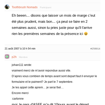
Toothbrush Nomads
Participant
Eh beeen… disons que laisser un mois de marge c’eut
été plus prudent, mais bon… ça peut se faire en 2
semaines aussi, sinon tu pries juste pour qu’il t’arrive
rien les premières semaines de ta présence ici
21 août 2007 à 10 h 54 min
#258914
p2h
Membre
johan111 wrote:
vraiment merci de m’avoir repondue aussi vite.
D’apres vous combien de temps avant sont depart faut il envoyer le
formulaire et le paiment? Je part le 7 septembre.
Je les appel cette aprem… je serai fixé…
Encore merci
:cartonne
moi, le gars d’ASFE m’a dit 10jours avant le départ….