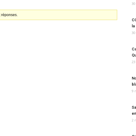
30
t réponses.
CO
la
30
Ca
Qu
23
No
bl
9 
Sa
em
2 