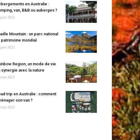
bergements en Australie :
mping, van, B&B ou auberges ?
 juin 2022
adle Mountain : un parc national
 patrimoine mondial
 juin 2022
inbow Region, un mode de vie
 synergie avec la nature
 mai 2022
ad trip en Australie : comment
énager son van ?
 mai 2022