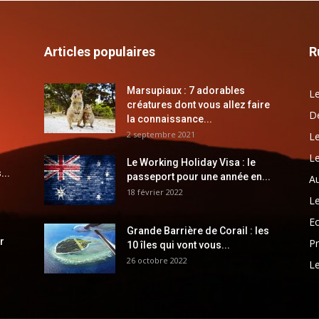
Articles populaires
R
Marsupiaux : 7 adorables
Le
créatures dont vous allez faire
Dé
la connaissance...
2 septembre 2021
Le
Le
Le Working Holiday Visa : le
...
passeport pour une année en...
Au
18 février 2022
Le
E
Grande Barrière de Corail : les
r
Pr
10 îles qui vont vous...
26 octobre 2022
Le