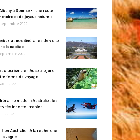
Albany à Denmark : une route
histoire et de joyaux naturels
 septembre 2022
nberra : nos itinéraires de visite
ns la capitale
septembre 2022
écotourisme en Australie, une
tre forme de voyage
 août 2022
rénaline made in Australie : les
tivités incontournables
août 2022
rf en Australie : A la recherche
 la vague...