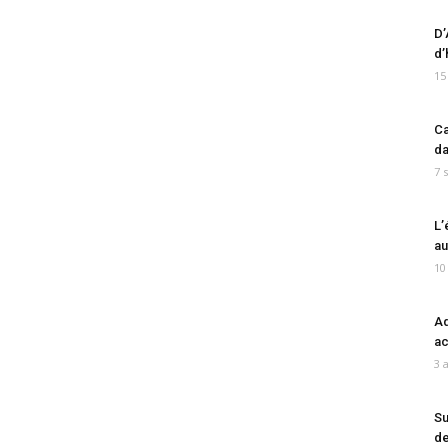
D’
d’
15
Ca
da
7 
L’
au
10
Ad
ac
3 
Su
de