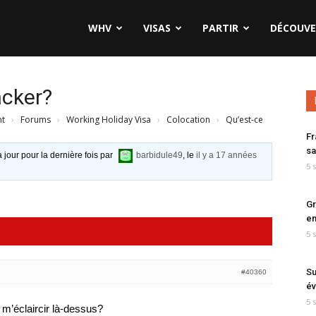
WHV
VISAS
PARTIR
DÉCOUVE
acker?
nt
›
Forums
›
Working Holiday Visa
›
Colocation
›
Qu’est-ce
Fr
sa
à jour pour la dernière fois par
barbidule49
, le
il y a 17 années
5 
Gr
en
5 
Su
#40360
év
5 
t m’éclaircir là-dessus?