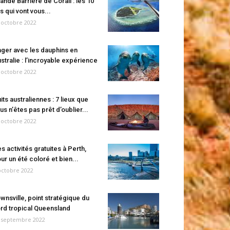
ande Barrière de Corail : les 10
es qui vont vous...
 octobre 2022
ger avec les dauphins en
stralie : l’incroyable expérience
 octobre 2022
its australiennes : 7 lieux que
us n’êtes pas prêt d’oublier...
 octobre 2022
s activités gratuites à Perth,
ur un été coloré et bien...
octobre 2022
wnsville, point stratégique du
rd tropical Queensland
 septembre 2022