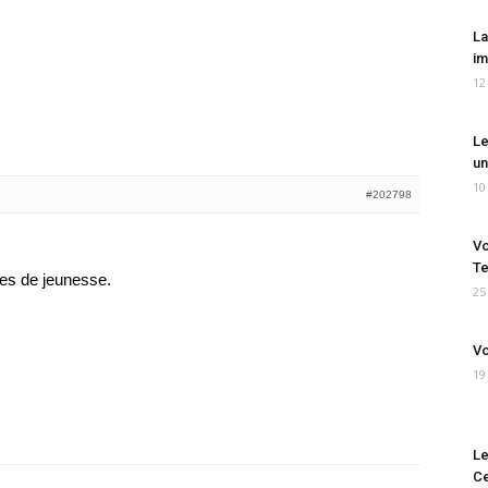
La
im
12
Le
un
10
#202798
Vo
Te
es de jeunesse.
25
Vo
19
Le
Ce