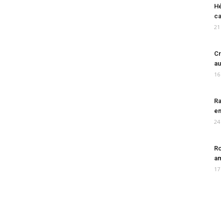
Hé
ca
21
Cr
au
16
Ra
en
24
Ro
am
17