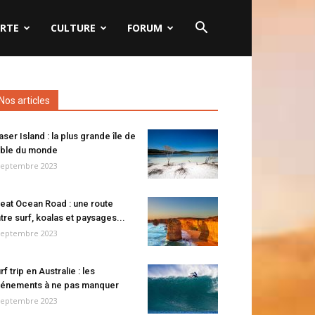
RTE
CULTURE
FORUM
Nos articles
aser Island : la plus grande île de
ble du monde
septembre 2023
eat Ocean Road : une route
tre surf, koalas et paysages...
septembre 2023
rf trip en Australie : les
énements à ne pas manquer
septembre 2023