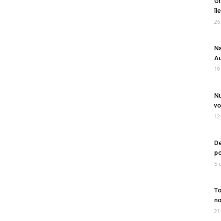
Gr
îl
26
Na
Au
19
Nu
vo
12
De
po
5 
To
no
21