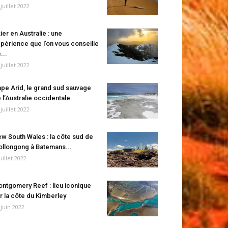
 juillet 2022
ier en Australie : une
périence que l’on vous conseille
...
 juillet 2022
pe Arid, le grand sud sauvage
 l’Australie occidentale
 juillet 2022
w South Wales : la côte sud de
llongong à Batemans...
juillet 2022
ntgomery Reef : lieu iconique
r la côte du Kimberley
 juin 2022