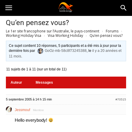
Australia-
Qu’en pensez vous?
Le 1er site francophone sur l’Australie, le pays-continent
›
Forums
›
australie.com
Working Holiday Visa
›
Visa Working Holiday
›
Qu’en pensez vous?
Ce sujet contient 10 réponses, 5 participants et a été mis à jour pour la
dernière fois par
GoOz-mb-58c8f73245388
, le
il y a 20 années et
11 mois
.
11 sujets de 1 à 11 (sur un total de 11)
Auteur
Messages
5 septembre 2005 à 14 h 15 min
#70515
Jessmouf
Membre
Hello everybody!