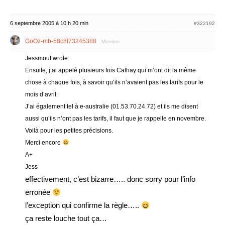
6 septembre 2005 à 10 h 20 min
#322192
GoOz-mb-58c8f73245388
Membre
Jessmouf wrote:
Ensuite, j’ai appelé plusieurs fois Cathay qui m’ont dit la même
chose à chaque fois, à savoir qu’ils n’avaient pas les tarifs pour le
mois d’avril.
J’ai également tel à e-australie (01.53.70.24.72) et ils me disent
aussi qu’ils n’ont pas les tarifs, il faut que je rappelle en novembre.
Voilà pour les petites précisions.
Merci encore
A+
Jess
effectivement, c’est bizarre….. donc sorry pour l’info
erronée
l’exception qui confirme la règle…..
ça reste louche tout ça…