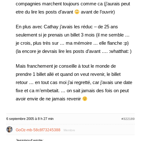
compagnies marchent toujours comme ca (j’aurais peut
etre du lire les posts d’avant
avant de l’ouvrir)
En plus avec Cathay j’avais les réduc – de 25 ans
seulement si je prenais un billet 3 mois (il me semble …
je crois, plus très sur … ma mémoire … elle flanche :p)
(la encore je devrais lire les posts d’avant …. :whatthat: )
Mais franchement je conseille à tout le monde de
prendre 1 billet allé et quand on veut revenir, le billet
retour … en tout cas moi j’ai regretté, car j’avais une date
fixe et ca m’embetait. … on sait jamais des fois on peut
avoir envie de ne jamais revenir
6 septembre 2005 à 8 h 27 min
#322189
GoOz-mb-58c8f73245388
Membre
Jessmouf wrote: