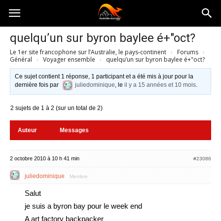
Australia-
quelqu’un sur byron baylee é+"oct?
Le 1er site francophone sur l’Australie, le pays-continent
›
Forums
›
australie.com
Général
›
Voyager ensemble
›
quelqu’un sur byron baylee é+"oct?
Ce sujet contient 1 réponse, 1 participant et a été mis à jour pour la
dernière fois par
juliedominique
, le
il y a 15 années et 10 mois
.
2 sujets de 1 à 2 (sur un total de 2)
Auteur
Messages
2 octobre 2010 à 10 h 41 min
#23086
juliedominique
Membre
Salut
je suis a byron bay pour le week end
A art factory backpacker