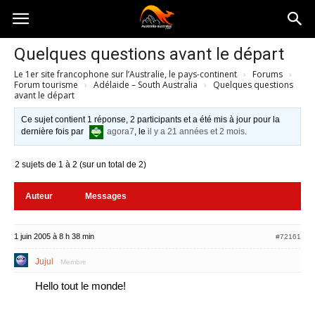
Australia-
Quelques questions avant le départ
Le 1er site francophone sur l’Australie, le pays-continent
›
Forums
›
australie.com
Forum tourisme
›
Adélaide – South Australia
›
Quelques questions
avant le départ
Ce sujet contient 1 réponse, 2 participants et a été mis à jour pour la
dernière fois par
agora7
, le
il y a 21 années et 2 mois
.
2 sujets de 1 à 2 (sur un total de 2)
Auteur
Messages
1 juin 2005 à 8 h 38 min
#72161
Jujul
Membre
Hello tout le monde!