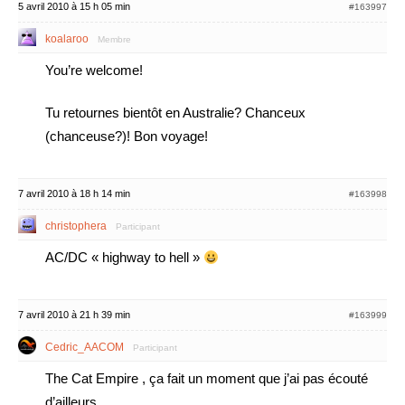
5 avril 2010 à 15 h 05 min
#163997
koalaroo
Membre
You’re welcome!
Tu retournes bientôt en Australie? Chanceux
(chanceuse?)! Bon voyage!
7 avril 2010 à 18 h 14 min
#163998
christophera
Participant
AC/DC « highway to hell »
7 avril 2010 à 21 h 39 min
#163999
Cedric_AACOM
Participant
The Cat Empire , ça fait un moment que j’ai pas écouté
d’ailleurs …