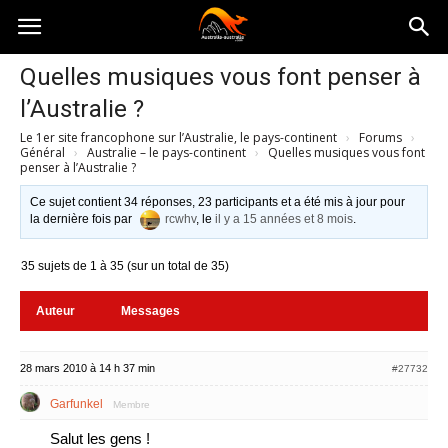
Australia-
Quelles musiques vous font penser à
l’Australie ?
australie.com
Le 1er site francophone sur l’Australie, le pays-continent
›
Forums
›
Général
›
Australie – le pays-continent
›
Quelles musiques vous font
penser à l’Australie ?
Ce sujet contient 34 réponses, 23 participants et a été mis à jour pour
la dernière fois par
rcwhv
, le
il y a 15 années et 8 mois
.
35 sujets de 1 à 35 (sur un total de 35)
Auteur
Messages
28 mars 2010 à 14 h 37 min
#27732
Garfunkel
Membre
Salut les gens !