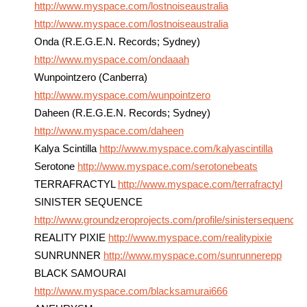
http://www.myspace.com/lostnoiseaustralia
http://www.myspace.com/lostnoiseaustralia
Onda (R.E.G.E.N. Records; Sydney)
http://www.myspace.com/ondaaah
Wunpointzero (Canberra)
http://www.myspace.com/wunpointzero
Daheen (R.E.G.E.N. Records; Sydney)
http://www.myspace.com/daheen
Kalya Scintilla
http://www.myspace.com/kalyascintilla
Serotone
http://www.myspace.com/serotonebeats
TERRAFRACTYL
http://www.myspace.com/terrafractyl
SINISTER SEQUENCE
http://www.groundzeroprojects.com/profile/sinistersequence
REALITY PIXIE
http://www.myspace.com/realitypixie
SUNRUNNER
http://www.myspace.com/sunrunnerepp
BLACK SAMOURAI
http://www.myspace.com/blacksamurai666