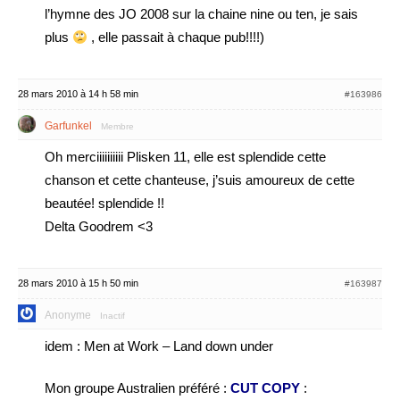
l’hymne des JO 2008 sur la chaine nine ou ten, je sais
plus
, elle passait à chaque pub!!!!)
28 mars 2010 à 14 h 58 min
#163986
Garfunkel
Membre
Oh merciiiiiiiiii Plisken 11, elle est splendide cette
chanson et cette chanteuse, j’suis amoureux de cette
beautée! splendide !!
Delta Goodrem <3
28 mars 2010 à 15 h 50 min
#163987
Anonyme
Inactif
idem : Men at Work – Land down under
Mon groupe Australien préféré :
CUT COPY
: