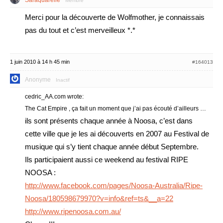
Saraquarelle
Membre
Merci pour la découverte de Wolfmother, je connaissais
pas du tout et c’est merveilleux *.*
1 juin 2010 à 14 h 45 min
#164013
Anonyme
Inactif
cedric_AA.com wrote:
The Cat Empire , ça fait un moment que j’ai pas écouté d’ailleurs …
ils sont présents chaque année à Noosa, c’est dans
cette ville que je les ai découverts en 2007 au Festival de
musique qui s’y tient chaque année début Septembre.
Ils participaient aussi ce weekend au festival RIPE
NOOSA :
http://www.facebook.com/pages/Noosa-Australia/Ripe-
Noosa/180598679970?v=info&ref=ts&__a=22
http://www.ripenoosa.com.au/