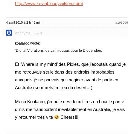
http://www.kevinbloodywilson.com/
4 avril 2010 à 2 h 45 min
#163996
Anonyme
Inactif
koalaroo wrote:
‘Digital Vibrations’ de Jamiroquai, pour le Didgeridoo.
Et ‘Where is my mind’ des Pixies, que j’ecoutais quand je
me retrouvais seule dans des endroits improbables
auxquels je ne pouvais qu’imaginer avant de partir en
Australie (sommets, milieu du desert…).
Merci Koalaroo, j’écoute ces deux titres en boucle parce
qu’ils me transportent inévitablement en Australie, je vais
y retourner très vite
Cheers!!!