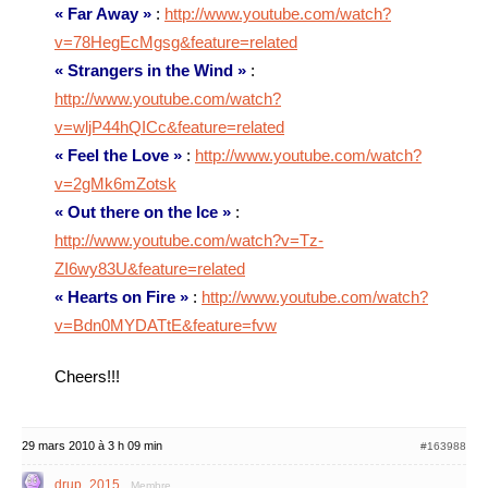
« Far Away »
:
http://www.youtube.com/watch?
v=78HegEcMgsg&feature=related
« Strangers in the Wind »
:
http://www.youtube.com/watch?
v=wljP44hQICc&feature=related
« Feel the Love »
:
http://www.youtube.com/watch?
v=2gMk6mZotsk
« Out there on the Ice »
:
http://www.youtube.com/watch?v=Tz-
ZI6wy83U&feature=related
« Hearts on Fire »
:
http://www.youtube.com/watch?
v=Bdn0MYDATtE&feature=fvw
Cheers!!!
29 mars 2010 à 3 h 09 min
#163988
drup_2015
Membre