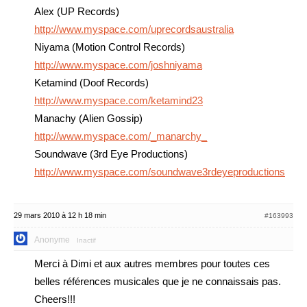
Alex (UP Records)
http://www.myspace.com/uprecordsaustralia
Niyama (Motion Control Records)
http://www.myspace.com/joshniyama
Ketamind (Doof Records)
http://www.myspace.com/ketamind23
Manachy (Alien Gossip)
http://www.myspace.com/_manarchy_
Soundwave (3rd Eye Productions)
http://www.myspace.com/soundwave3rdeyeproductions
29 mars 2010 à 12 h 18 min
#163993
Anonyme
Inactif
Merci à Dimi et aux autres membres pour toutes ces
belles références musicales que je ne connaissais pas.
Cheers!!!