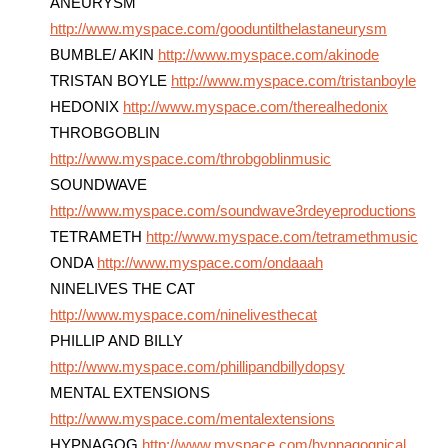
ANEURYSM
http://www.myspace.com/gooduntilthelastaneurysm
BUMBLE/ AKIN
http://www.myspace.com/akinode
TRISTAN BOYLE
http://www.myspace.com/tristanboyle
HEDONIX
http://www.myspace.com/therealhedonix
THROBGOBLIN
http://www.myspace.com/throbgoblinmusic
SOUNDWAVE
http://www.myspace.com/soundwave3rdeyeproductions
TETRAMETH
http://www.myspace.com/tetramethmusic
ONDA
http://www.myspace.com/ondaaah
NINELIVES THE CAT
http://www.myspace.com/ninelivesthecat
PHILLIP AND BILLY
http://www.myspace.com/phillipandbillydopsy
MENTAL EXTENSIONS
http://www.myspace.com/mentalextensions
HYPNAGOG
http://www.myspace.com/hypnagognical