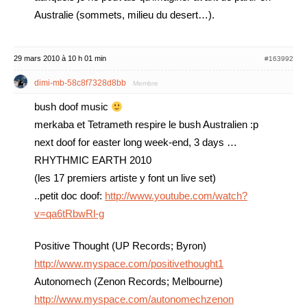
Australie (sommets, milieu du desert…).
29 mars 2010 à 10 h 01 min
#163992
dimi-mb-58c8f7328d8bb
Membre
bush doof music
merkaba et Tetrameth respire le bush Australien :p
next doof for easter long week-end, 3 days …
RHYTHMIC EARTH 2010
(les 17 premiers artiste y font un live set)
..petit doc doof:
http://www.youtube.com/watch?
v=qa6tRbwRl-g
Positive Thought (UP Records; Byron)
http://www.myspace.com/positivethought1
Autonomech (Zenon Records; Melbourne)
http://www.myspace.com/autonomechzenon