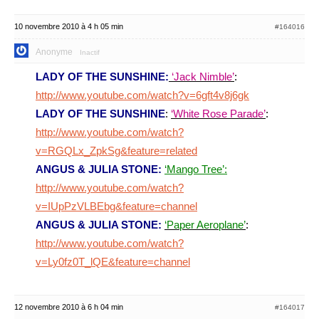
10 novembre 2010 à 4 h 05 min
#164016
Anonyme
Inactif
LADY OF THE SUNSHINE:
‘Jack Nimble’
:
http://www.youtube.com/watch?v=6gft4v8j6gk
LADY OF THE SUNSHINE
:
‘White Rose Parade’
:
http://www.youtube.com/watch?
v=RGQLx_ZpkSg&feature=related
ANGUS & JULIA STONE:
‘Mango Tree’:
http://www.youtube.com/watch?
v=IUpPzVLBEbg&feature=channel
ANGUS & JULIA STONE:
‘Paper Aeroplane’
:
http://www.youtube.com/watch?
v=Ly0fz0T_lQE&feature=channel
12 novembre 2010 à 6 h 04 min
#164017