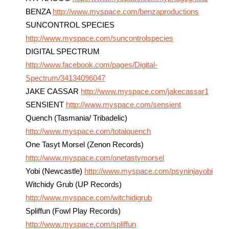
BENZA
http://www.myspace.com/benzaproductions
SUNCONTROL SPECIES
http://www.myspace.com/suncontrolspecies
DIGITAL SPECTRUM
http://www.facebook.com/pages/Digital-
Spectrum/34134096047
JAKE CASSAR
http://www.myspace.com/jakecassar1
SENSIENT
http://www.myspace.com/sensient
Quench (Tasmania/ Tribadelic)
http://www.myspace.com/totalquench
One Tasyt Morsel (Zenon Records)
http://www.myspace.com/onetastymorsel
Yobi (Newcastle)
http://www.myspace.com/psyninjayobi
Witchidy Grub (UP Records)
http://www.myspace.com/witchidigrub
Spliffun (Fowl Play Records)
http://www.myspace.com/spliffun