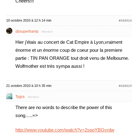
Cheers!!!
10 octobre 2010 à 12 h 14 min
#164014
djisupertramp
Membre
Hier j’étais au concert de Cat Empire à Lyon,vraiment
énorme et un énorme coup de coeur pour la premiere
partie : TIN PAN ORANGE tout droit venu de Melbourne.
Wolfmother est très sympa aussi !
21 octobre 2010 à 10 h 35 min
#164015
Tygra
Membre
There are no words to describe the power of this
song…..=>
http://www.youtube.com/watch?v=2spoYBGvrdw