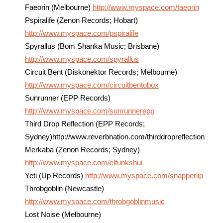
Faeorin (Melbourne)
http://www.myspace.com/faeorin
Pspiralife (Zenon Records; Hobart)
http://www.myspace.com/pspiralife
Spyrallus (Bom Shanka Music; Brisbane)
http://www.myspace.com/spyrallus
Circuit Bent (Diskonektor Records; Melbourne)
http://www.myspace.com/circuitbentobox
Sunrunner (EPP Records)
http://www.myspace.com/sunrunnerepp
Third Drop Reflection (EPP Records;
Sydney)http://www.reverbnation.com/thirddropreflection
Merkaba (Zenon Records; Sydney)
http://www.myspace.com/elfunkshui
Yeti (Up Records)
http://www.myspace.com/snapperlip
Throbgoblin (Newcastle)
http://www.myspace.com/throbgoblinmusic
Lost Noise (Melbourne)