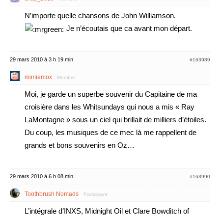
N’importe quelle chansons de John Williamson.
Je n’écoutais que ca avant mon départ.
29 mars 2010 à 3 h 19 min
#163989
mimiemox
Membre
Moi, je garde un superbe souvenir du Capitaine de ma
croisière dans les Whitsundays qui nous a mis « Ray
LaMontagne » sous un ciel qui brillait de milliers d’étoiles.
Du coup, les musiques de ce mec là me rappellent de
grands et bons souvenirs en Oz…
29 mars 2010 à 6 h 08 min
#163990
Toothbrush Nomads
Participant
L’intégrale d’INXS, Midnight Oil et Clare Bowditch of