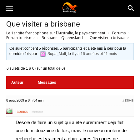
Australia-
Que visiter a brisbane
Le 1er site francophone sur l’Australie, le pays-continent
›
Forums
›
australie.com
Forum tourisme
›
Brisbane – Queensland
›
Que visiter a brisbane
Ce sujet contient 5 réponses, 5 participants et a été mis à jour pour la
dernière fois par
Supa_Matt
, le
il y a 16 années et 11 mois
.
6 sujets de 1 à 6 (sur un total de 6)
Auteur
Messages
8 août 2009 à 8 h 54 min
#35048
lapinou
Membre
Desole de faire un sujet qui a ete suremment deja fait
une demi douzaine de fois, mais le nouveau moteur de
recherche est vraiment a chier, apres 15 pages de…