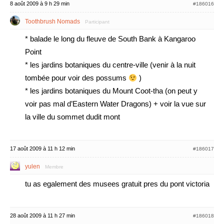
8 août 2009 à 9 h 29 min
#186016
Toothbrush Nomads
Participant
* balade le long du fleuve de South Bank à Kangaroo
Point
* les jardins botaniques du centre-ville (venir à la nuit
tombée pour voir des possums
)
* les jardins botaniques du Mount Coot-tha (on peut y
voir pas mal d’Eastern Water Dragons) + voir la vue sur
la ville du sommet dudit mont
17 août 2009 à 11 h 12 min
#186017
yulen
Membre
tu as egalement des musees gratuit pres du pont victoria
28 août 2009 à 11 h 27 min
#186018