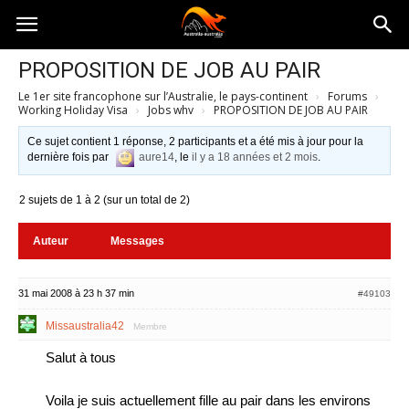
Australia-
PROPOSITION DE JOB AU PAIR
Le 1er site francophone sur l’Australie, le pays-continent
›
Forums
›
australie.com
Working Holiday Visa
›
Jobs whv
›
PROPOSITION DE JOB AU PAIR
Ce sujet contient 1 réponse, 2 participants et a été mis à jour pour la
dernière fois par
aure14
, le
il y a 18 années et 2 mois
.
2 sujets de 1 à 2 (sur un total de 2)
Auteur
Messages
31 mai 2008 à 23 h 37 min
#49103
Missaustralia42
Membre
Salut à tous
Voila je suis actuellement fille au pair dans les environs