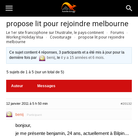
Australia-
propose lit pour rejoindre melbourne
Le 1er site francophone sur l’Australie, le pays-continent
›
Forums
›
australie.com
Working Holiday Visa
›
Covoiturage
›
propose lit pour rejoindre
melbourne
Ce sujet contient 4 réponses, 3 participants et a été mis à jour pour la
dernière fois par
benij
, le
il y a 15 années et 6 mois
.
5 sujets de 1 à 5 (sur un total de 5)
Auteur
Messages
12 janvier 2011 à 5 h 50 min
#20132
benij
Participant
bonjour,
je me présente benjamin, 24 ans, actuellement à Bilpin…