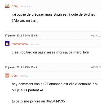
benij
Participant
j’ai oublié de préciser mais Bilpin est à coté de Sydney
(7dollars en train)
17 janvier 2011 à 14 h 19 min
#137219
marcomacfly
Membre
c est rop tard ou pas? laisse moi savoir merci bye
21 janvier 2011 à 23 h 51 min
#137220
p0m
Membre
hey comment vas tu ? l`annonce est elle d`actualité ? si
oui je suis partant =D
tu peux me joindre au 0420414595