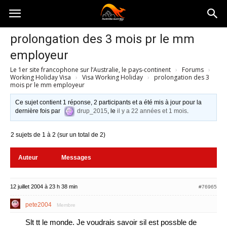
Australia-
prolongation des 3 mois pr le mm
employeur
australie.com
Le 1er site francophone sur l’Australie, le pays-continent
›
Forums
›
Working Holiday Visa
›
Visa Working Holiday
›
prolongation des 3
mois pr le mm employeur
Ce sujet contient 1 réponse, 2 participants et a été mis à jour pour la
dernière fois par
drup_2015
, le
il y a 22 années et 1 mois
.
2 sujets de 1 à 2 (sur un total de 2)
Auteur
Messages
12 juillet 2004 à 23 h 38 min
#76965
pete2004
Membre
Slt tt le monde. Je voudrais savoir sil est possble de