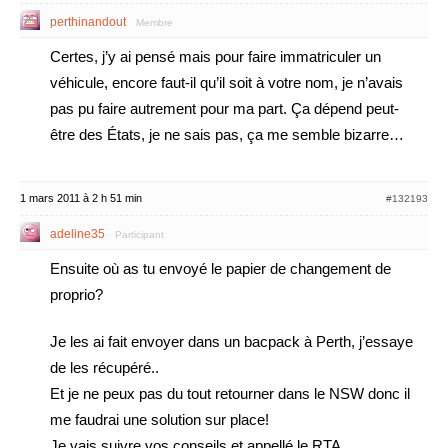
perthinandout
Membre
Certes, j’y ai pensé mais pour faire immatriculer un
véhicule, encore faut-il qu’il soit à votre nom, je n’avais
pas pu faire autrement pour ma part. Ça dépend peut-
être des États, je ne sais pas, ça me semble bizarre…
1 mars 2011 à 2 h 51 min
#132193
adeline35
Participant
Ensuite où as tu envoyé le papier de changement de
proprio?
Je les ai fait envoyer dans un bacpack à Perth, j’essaye
de les récupéré..
Et je ne peux pas du tout retourner dans le NSW donc il
me faudrai une solution sur place!
Je vais suivre vos conseils et appellé le RTA.