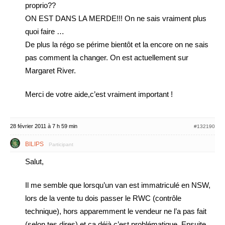
proprio??
ON EST DANS LA MERDE!!! On ne sais vraiment plus
quoi faire …
De plus la régo se périme bientôt et la encore on ne sais
pas comment la changer. On est actuellement sur
Margaret River.
Merci de votre aide,c’est vraiment important !
28 février 2011 à 7 h 59 min
#132190
BILIPS
Participant
Salut,
Il me semble que lorsqu’un van est immatriculé en NSW,
lors de la vente tu dois passer le RWC (contrôle
technique), hors apparemment le vendeur ne l’a pas fait
(selon tes dires) et ça déjà c’est problématique. Ensuite