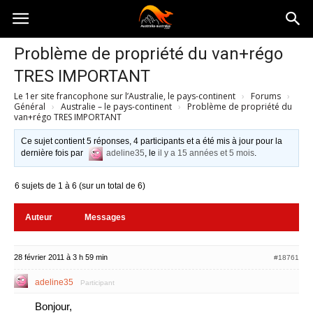
Australia-
Problème de propriété du van+régo
TRES IMPORTANT
australie.com
Le 1er site francophone sur l’Australie, le pays-continent
›
Forums
›
Général
›
Australie – le pays-continent
›
Problème de propriété du
van+régo TRES IMPORTANT
Ce sujet contient 5 réponses, 4 participants et a été mis à jour pour la
dernière fois par
adeline35
, le
il y a 15 années et 5 mois
.
6 sujets de 1 à 6 (sur un total de 6)
Auteur
Messages
28 février 2011 à 3 h 59 min
#18761
adeline35
Participant
Bonjour,