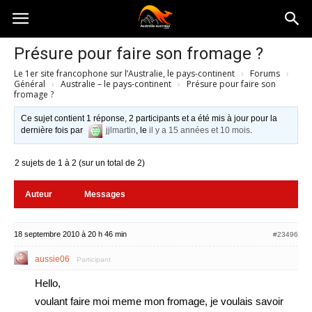
Australia-
Présure pour faire son fromage ?
Le 1er site francophone sur l’Australie, le pays-continent
›
Forums
›
australie.com
Général
›
Australie – le pays-continent
›
Présure pour faire son
fromage ?
Ce sujet contient 1 réponse, 2 participants et a été mis à jour pour la
dernière fois par
jjlmartin
, le
il y a 15 années et 10 mois
.
2 sujets de 1 à 2 (sur un total de 2)
Auteur
Messages
18 septembre 2010 à 20 h 46 min
#23496
aussie06
Participant
Hello,
voulant faire moi meme mon fromage, je voulais savoir