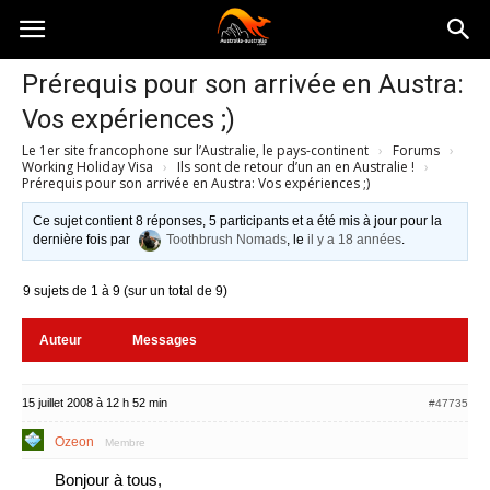
Australia-
Prérequis pour son arrivée en Austra:
Vos expériences ;)
australie.com
Le 1er site francophone sur l’Australie, le pays-continent
›
Forums
›
Working Holiday Visa
›
Ils sont de retour d’un an en Australie !
›
Prérequis pour son arrivée en Austra: Vos expériences ;)
Ce sujet contient 8 réponses, 5 participants et a été mis à jour pour la
dernière fois par
Toothbrush Nomads
, le
il y a 18 années
.
9 sujets de 1 à 9 (sur un total de 9)
Auteur
Messages
15 juillet 2008 à 12 h 52 min
#47735
Ozeon
Membre
Bonjour à tous,