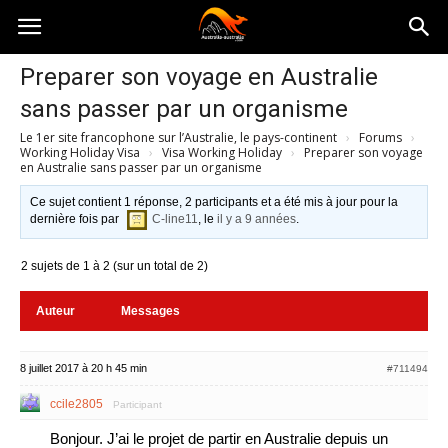
Australia-
Preparer son voyage en Australie
sans passer par un organisme
australie.com
Le 1er site francophone sur l’Australie, le pays-continent
›
Forums
›
Working Holiday Visa
›
Visa Working Holiday
›
Preparer son voyage
en Australie sans passer par un organisme
Ce sujet contient 1 réponse, 2 participants et a été mis à jour pour la
dernière fois par
C-line11
, le
il y a 9 années
.
2 sujets de 1 à 2 (sur un total de 2)
Auteur
Messages
8 juillet 2017 à 20 h 45 min
#711494
ccile2805
Participant
Bonjour. J’ai le projet de partir en Australie depuis un