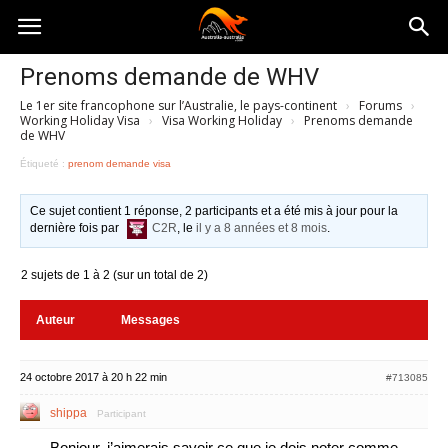
Australia-
Prenoms demande de WHV
Le 1er site francophone sur l’Australie, le pays-continent
›
Forums
›
australie.com
Working Holiday Visa
›
Visa Working Holiday
›
Prenoms demande
de WHV
Étiqueté :
prenom demande visa
Ce sujet contient 1 réponse, 2 participants et a été mis à jour pour la
dernière fois par
C2R
, le
il y a 8 années et 8 mois
.
2 sujets de 1 à 2 (sur un total de 2)
Auteur
Messages
24 octobre 2017 à 20 h 22 min
#713085
shippa
Participant
Bonjour, j’aimerais savoir ce que je dois noter comme