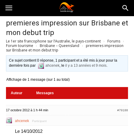
Australia-
premieres impression sur Brisbane et
mon debut trip
australie.com
Le 1er site francophone sur l’Australie, le pays-continent
›
Forums
›
Forum tourisme
›
Brisbane – Queensland
›
premieres impression
sur Brisbane et mon debut trip
Ce sujet contient 0 réponse, 1 participant et a été mis à jour pour la
dernière fois par
ahcenek
, le
il y a 13 années et 9 mois
.
Affichage de 1 message (sur 1 au total)
Auteur
Messages
17 octobre 2012 à 1 h 44 min
#79188
ahcenek
Participant
Le 14/10/2012