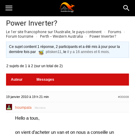
Australia-
Power Inverter?
Le 1er site francophone sur l’Australie, le pays-continent
›
Forums
›
australie.com
Forum tourisme
›
Perth – Western Australia
›
Power Inverter?
Ce sujet contient 1 réponse, 2 participants et a été mis à jour pour la
dernière fois par
plisken11
, le
il y a 16 années et 6 mois
.
2 sujets de 1 à 2 (sur un total de 2)
Auteur
Messages
19 janvier 2010 à 19 h 21 min
#30008
houmpala
Membre
Hello a tous,
on vient d’acheter un van et on nous a conseille un