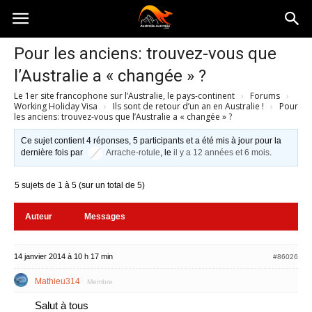
Australia-
Pour les anciens: trouvez-vous que
l’Australie a « changée » ?
australie.com
Le 1er site francophone sur l’Australie, le pays-continent
›
Forums
›
Working Holiday Visa
›
Ils sont de retour d’un an en Australie !
›
Pour
les anciens: trouvez-vous que l’Australie a « changée » ?
Ce sujet contient 4 réponses, 5 participants et a été mis à jour pour la
dernière fois par
Arrache-rotule
, le
il y a 12 années et 6 mois
.
5 sujets de 1 à 5 (sur un total de 5)
Auteur
Messages
14 janvier 2014 à 10 h 17 min
#86026
Mathieu314
Membre
Salut à tous