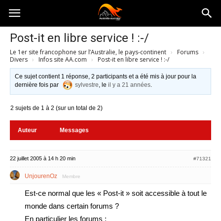
Australia-
Post-it en libre service ! :-/
Le 1er site francophone sur l’Australie, le pays-continent
›
Forums
›
australie.com
Divers
›
Infos site AA.com
›
Post-it en libre service ! :-/
Ce sujet contient 1 réponse, 2 participants et a été mis à jour pour la
dernière fois par
sylvestre
, le
il y a 21 années
.
2 sujets de 1 à 2 (sur un total de 2)
Auteur
Messages
22 juillet 2005 à 14 h 20 min
#71321
UnjourenOz
Membre
Est-ce normal que les « Post-it » soit accessible à tout le
monde dans certain forums ?
En particulier les forums :