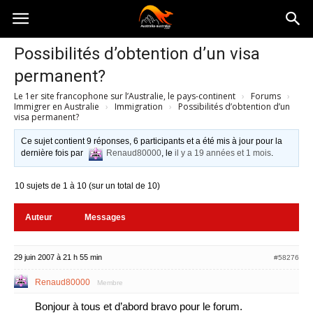
Australia-
Possibilités d’obtention d’un visa
permanent?
australie.com
Le 1er site francophone sur l’Australie, le pays-continent
›
Forums
›
Immigrer en Australie
›
Immigration
›
Possibilités d’obtention d’un
visa permanent?
Ce sujet contient 9 réponses, 6 participants et a été mis à jour pour la
dernière fois par
Renaud80000
, le
il y a 19 années et 1 mois
.
10 sujets de 1 à 10 (sur un total de 10)
Auteur
Messages
29 juin 2007 à 21 h 55 min
#58276
Renaud80000
Membre
Bonjour à tous et d’abord bravo pour le forum.