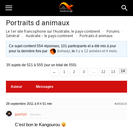
Australia-
Portraits d animaux
Le 1er site francophone sur l’Australie, le pays-continent
›
Forums
›
australie.com
Général
›
Australie – le pays-continent
›
Portraits d animaux
Ce sujet contient 554 réponses, 101 participants et a été mis à jour
pour la dernière fois par
bohwaz
, le
il y a 12 années et 4 mois
.
35 sujets de 521 à 555 (sur un total de 555)
14
…
←
1
2
3
12
13
Auteur
Messages
28 septembre 2011 à 8 h 51 min
#293415
gaerlyn
Membre
C’est bon le Kangourou