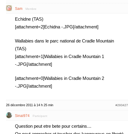
Sam
Membre
Echidne (TAS)
[attachment=2]Echidna -.JPG[/attachment]
Wallabies dans le parc national de Cradle Mountain
(TAS)
[attachment=1]Wallabies in Cradle Mountain 1
-.JPG[/attachment]
[attachment=0]Wallabies in Cradle Mountain 2
-.JPG[/attachment]
26 décembre 2011 à 14 h 25 min
#293427
Sinai974
Participant
Question peut etre bete pour certains…
On peut approcher et toucher des kangourous en liberté