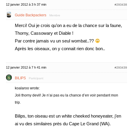
12 janvier 2012 à 3 h 37 min
#293438
Guide Backpackers
Membre
Merci! Oui je crois qu’on a eu de la chance sur la faune,
Thorny, Cassowary et Diable !
Par contre jamais vu un seul wombat..??
Après les oiseaux, on y connait rien donc bon..
12 janvier 2012 à 7 h 41 min
#293439
BILIPS
Participant
koalaroo wrote:
Joli thorny devil! Je n’ai pas eu la chance d’en voir pendant mon
trip.
Bilips, ton oiseau est un white cheeked honeyeater, j’en
ai vu des similaires près du Cape Le Grand (WA).