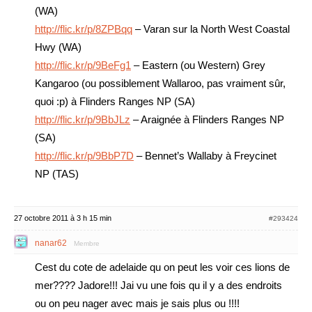
(WA)
http://flic.kr/p/8ZPBqq
– Varan sur la North West Coastal
Hwy (WA)
http://flic.kr/p/9BeFg1
– Eastern (ou Western) Grey
Kangaroo (ou possiblement Wallaroo, pas vraiment sûr,
quoi :p) à Flinders Ranges NP (SA)
http://flic.kr/p/9BbJLz
– Araignée à Flinders Ranges NP
(SA)
http://flic.kr/p/9BbP7D
– Bennet’s Wallaby à Freycinet
NP (TAS)
27 octobre 2011 à 3 h 15 min
#293424
nanar62
Membre
Cest du cote de adelaide qu on peut les voir ces lions de
mer???? Jadore!!! Jai vu une fois qu il y a des endroits
ou on peu nager avec mais je sais plus ou !!!!