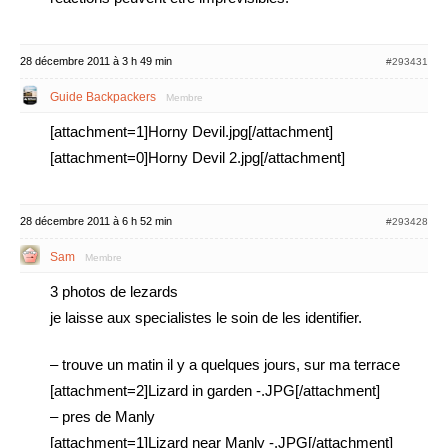
28 décembre 2011 à 3 h 49 min
#293431
Guide Backpackers
Membre
[attachment=1]Horny Devil.jpg[/attachment]
[attachment=0]Horny Devil 2.jpg[/attachment]
28 décembre 2011 à 6 h 52 min
#293428
Sam
Membre
3 photos de lezards
je laisse aux specialistes le soin de les identifier.
– trouve un matin il y a quelques jours, sur ma terrace
[attachment=2]Lizard in garden -.JPG[/attachment]
– pres de Manly
[attachment=1]Lizard near Manly -.JPG[/attachment]