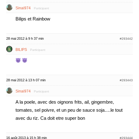
Sinai974
Participant
Bilips et Rainbow
28 mai 2012 à 9 h 37 min
#293442
BILIPS
Participant
28 mai 2012 à 13 h 07 min
#293443
Sinai974
Participant
A la poele, avec des oignons frits, ail, gingembre,
tomates, sel poivre, et un peu de sauce soja….le tout
avec du riz. Ca doit etre super bon
16 août 2013 à 15 h 38 min
#293444