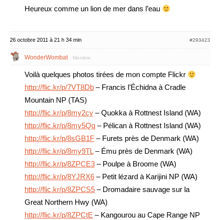
Heureux comme un lion de mer dans l’eau
26 octobre 2011 à 21 h 34 min
#293423
WonderWombat
Membre
Voilà quelques photos tirées de mon compte Flickr
http://flic.kr/p/7VT8Db
– Francis l’Échidna à Cradle
Mountain NP (TAS)
http://flic.kr/p/8my2cy
– Quokka à Rottnest Island (WA)
http://flic.kr/p/8my5Qq
– Pélican à Rottnest Island (WA)
http://flic.kr/p/8sGB1F
– Furets près de Denmark (WA)
http://flic.kr/p/8my9TL
– Ému près de Denmark (WA)
http://flic.kr/p/8ZPCE3
– Poulpe à Broome (WA)
http://flic.kr/p/8YJRX6
– Petit lézard à Karijini NP (WA)
http://flic.kr/p/8ZPCS5
– Dromadaire sauvage sur la
Great Northern Hwy (WA)
http://flic.kr/p/8ZPCtE
– Kangourou au Cape Range NP