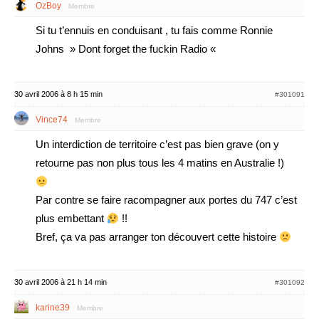
OzBoy
Membre
Si tu t’ennuis en conduisant , tu fais comme Ronnie
Johns » Dont forget the fuckin Radio «
30 avril 2006 à 8 h 15 min
#301091
Vince74
Membre
Un interdiction de territoire c’est pas bien grave (on y
retourne pas non plus tous les 4 matins en Australie !)
Par contre se faire racompagner aux portes du 747 c’est
plus embettant
!!
Bref, ça va pas arranger ton découvert cette histoire
30 avril 2006 à 21 h 14 min
#301092
karine39
Membre