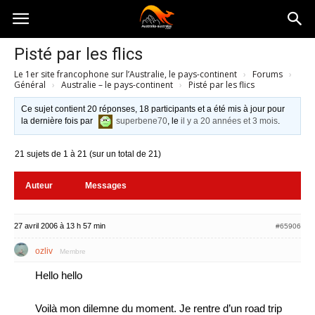
Australia-
Pisté par les flics
Le 1er site francophone sur l’Australie, le pays-continent
›
Forums
›
australie.com
Général
›
Australie – le pays-continent
›
Pisté par les flics
Ce sujet contient 20 réponses, 18 participants et a été mis à jour pour
la dernière fois par
superbene70
, le
il y a 20 années et 3 mois
.
21 sujets de 1 à 21 (sur un total de 21)
Auteur
Messages
27 avril 2006 à 13 h 57 min
#65906
ozliv
Membre
Hello hello
Voilà mon dilemne du moment. Je rentre d’un road trip