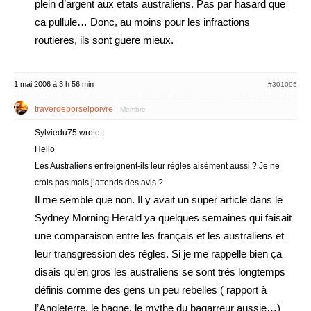
plein d’argent aux etats australiens. Pas par hasard que
ca pullule… Donc, au moins pour les infractions
routieres, ils sont guere mieux.
1 mai 2006 à 3 h 56 min
#301095
traverdeporselpoivre
Membre
Sylviedu75 wrote:
Hello
Les Australiens enfreignent-ils leur règles aisément aussi ? Je ne
crois pas mais j’attends des avis ?
Il me semble que non. Il y avait un super article dans le
Sydney Morning Herald ya quelques semaines qui faisait
une comparaison entre les français et les australiens et
leur transgression des rêgles. Si je me rappelle bien ça
disais qu’en gros les australiens se sont trés longtemps
définis comme des gens un peu rebelles ( rapport à
l’Angleterre, le bagne, le mythe du bagarreur aussie…)