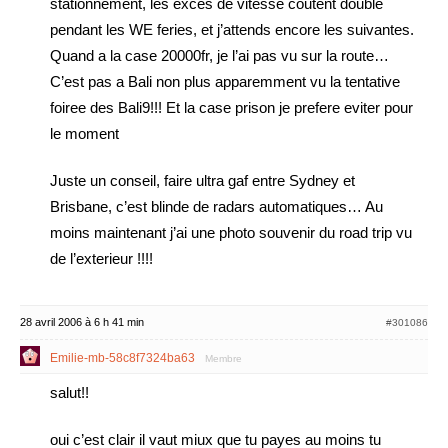
stationnement, les exces de vitesse coutent double
pendant les WE feries, et j’attends encore les suivantes.
Quand a la case 20000fr, je l’ai pas vu sur la route…
C’est pas a Bali non plus apparemment vu la tentative
foiree des Bali9!!! Et la case prison je prefere eviter pour
le moment
Juste un conseil, faire ultra gaf entre Sydney et
Brisbane, c’est blinde de radars automatiques… Au
moins maintenant j’ai une photo souvenir du road trip vu
de l’exterieur !!!!
28 avril 2006 à 6 h 41 min
#301086
Emilie-mb-58c8f7324ba63
Membre
salut!!
oui c’est clair il vaut miux que tu payes au moins tu