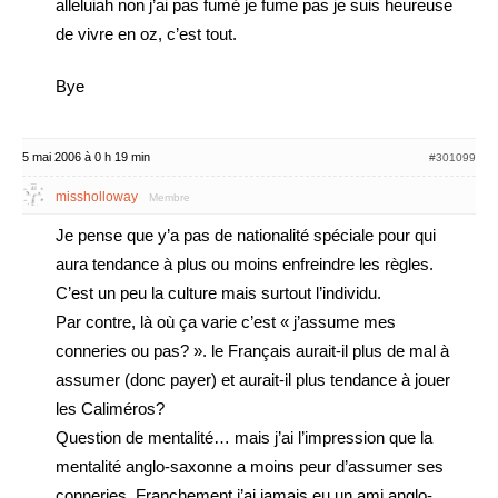
alleluiah non j’ai pas fumé je fume pas je suis heureuse
de vivre en oz, c’est tout.
Bye
5 mai 2006 à 0 h 19 min
#301099
missholloway
Membre
Je pense que y’a pas de nationalité spéciale pour qui
aura tendance à plus ou moins enfreindre les règles.
C’est un peu la culture mais surtout l’individu.
Par contre, là où ça varie c’est « j’assume mes
conneries ou pas? ». le Français aurait-il plus de mal à
assumer (donc payer) et aurait-il plus tendance à jouer
les Caliméros?
Question de mentalité… mais j’ai l’impression que la
mentalité anglo-saxonne a moins peur d’assumer ses
conneries. Franchement j’ai jamais eu un ami anglo-