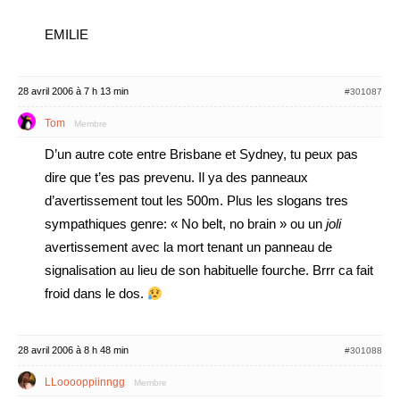
EMILIE
28 avril 2006 à 7 h 13 min
#301087
Tom
Membre
D’un autre cote entre Brisbane et Sydney, tu peux pas
dire que t’es pas prevenu. Il ya des panneaux
d’avertissement tout les 500m. Plus les slogans tres
sympathiques genre: « No belt, no brain » ou un
joli
avertissement avec la mort tenant un panneau de
signalisation au lieu de son habituelle fourche. Brrr ca fait
froid dans le dos.
28 avril 2006 à 8 h 48 min
#301088
LLooooppiinngg
Membre