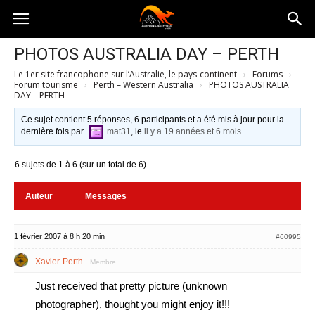
Australia-
PHOTOS AUSTRALIA DAY – PERTH
Le 1er site francophone sur l’Australie, le pays-continent
›
Forums
›
australie.com
Forum tourisme
›
Perth – Western Australia
›
PHOTOS AUSTRALIA
DAY – PERTH
Ce sujet contient 5 réponses, 6 participants et a été mis à jour pour la
dernière fois par
mat31
, le
il y a 19 années et 6 mois
.
6 sujets de 1 à 6 (sur un total de 6)
Auteur
Messages
1 février 2007 à 8 h 20 min
#60995
Xavier-Perth
Membre
Just received that pretty picture (unknown
photographer), thought you might enjoy it!!!