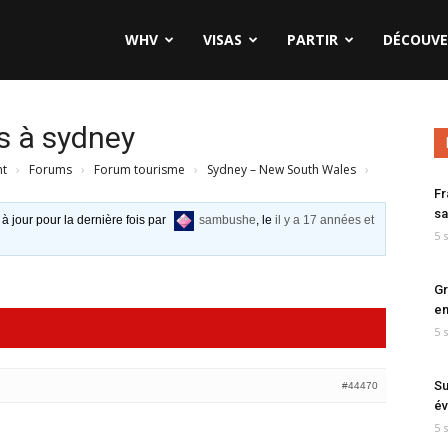
WHV
VISAS
PARTIR
DÉCOUVE
s à sydney
nt
›
Forums
›
Forum tourisme
›
Sydney – New South Wales
›
Fr
sa
 à jour pour la dernière fois par
sambushe
, le
il y a 17 années et
5 
Gr
en
5 
Su
#44470
év
5 