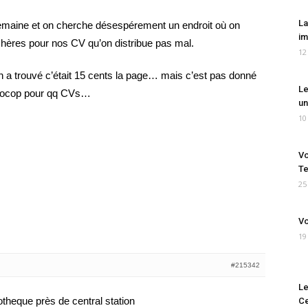
La
emaine et on cherche désespérement un endroit où on
im
chères pour nos CV qu’on distribue pas mal.
12
on a trouvé c’était 15 cents la page… mais c’est pas donné
Le
photocop pour qq CVs…
un
10
Vo
Te
25
Vo
19
#215342
Le
iotheque près de central station
Ce