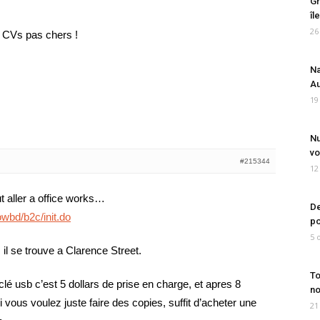
Gr
îl
26
s CVs pas chers !
Na
Au
19
Nu
vo
#215344
12
t aller a office works…
De
wbd/b2c/init.do
po
5 
, il se trouve a Clarence Street.
To
lé usb c’est 5 dollars de prise en charge, et apres 8
no
 vous voulez juste faire des copies, suffit d’acheter une
21