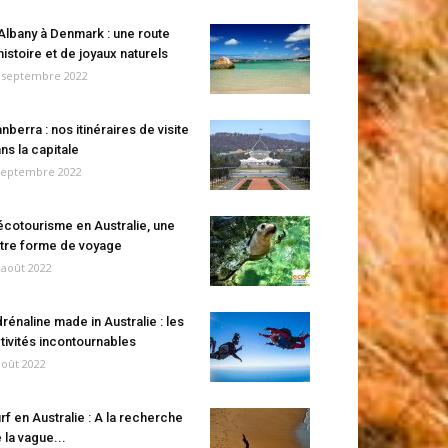
Albany à Denmark : une route
histoire et de joyaux naturels
 septembre 2022
nberra : nos itinéraires de visite
ns la capitale
septembre 2022
écotourisme en Australie, une
tre forme de voyage
 août 2022
rénaline made in Australie : les
tivités incontournables
août 2022
rf en Australie : A la recherche
 la vague...