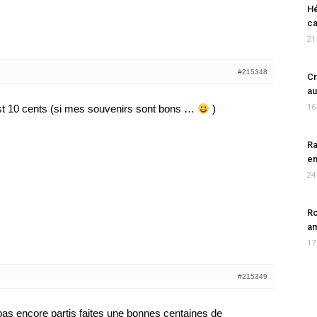
Hé
ca
21
#215348
Cr
au
16
st 10 cents (si mes souvenirs sont bons …
)
Ra
en
24
Ro
am
17
#215349
pas encore partis faites une bonnes centaines de