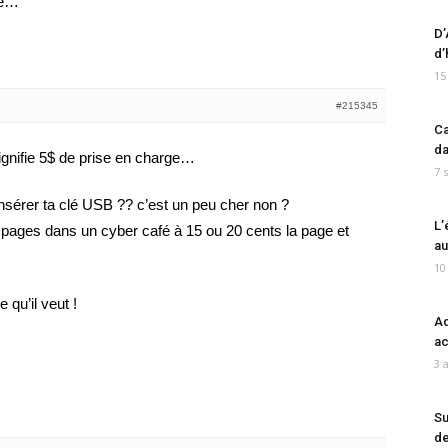
ie…
D’
d’
15
#215345
Ca
da
gnifie 5$ de prise en charge…
7 
insérer ta clé USB ?? c’est un peu cher non ?
L’
pages dans un cyber café à 15 ou 20 cents la page et
au
10
 qu’il veut !
Ad
ac
3 
Su
de