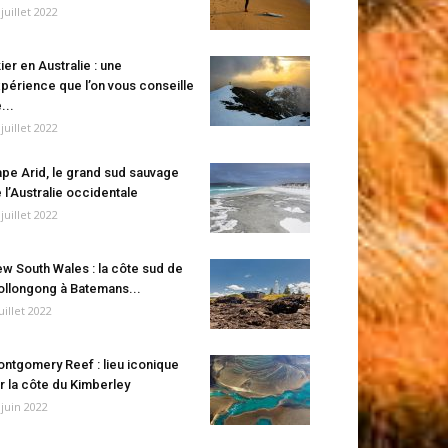
 juillet 2022
ier en Australie : une
périence que l’on vous conseille
...
 juillet 2022
pe Arid, le grand sud sauvage
 l’Australie occidentale
 juillet 2022
w South Wales : la côte sud de
llongong à Batemans...
juillet 2022
ntgomery Reef : lieu iconique
r la côte du Kimberley
 juin 2022