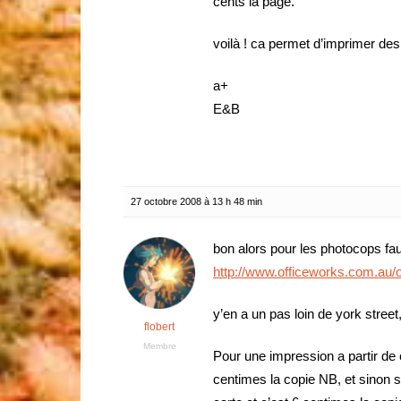
cents la page.
voilà ! ca permet d’imprimer de
a+
E&B
27 octobre 2008 à 13 h 48 min
bon alors pour les photocops fau
http://www.officeworks.com.au/o
y’en a un pas loin de york street
flobert
Membre
Pour une impression a partir de c
centimes la copie NB, et sinon si