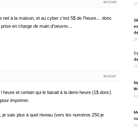
#215346
27
 le net à la maison, et au cyber c’est 5$ de l’heure… donc
Sk
e prise en charge de main d’oeuvre…
ex
de
20
Ca
de
13
#215347
Ne
Wo
l heure et certain qui le faisait à la demi heure (1$ donc)
6 
 pour imprimer.
Mo
eet, je sais plus à quel niveau (vers les numéros 250 je
su
29