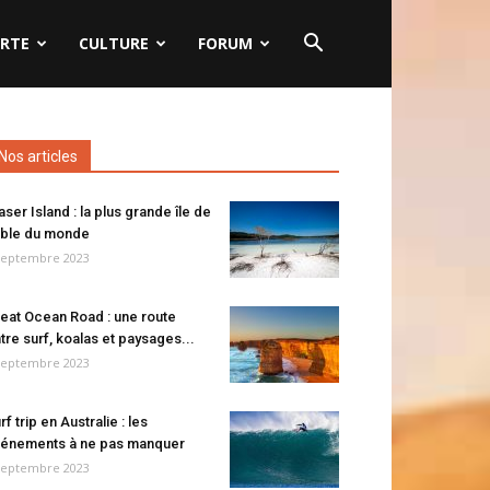
RTE
CULTURE
FORUM
Nos articles
aser Island : la plus grande île de
ble du monde
septembre 2023
eat Ocean Road : une route
tre surf, koalas et paysages...
septembre 2023
rf trip en Australie : les
énements à ne pas manquer
septembre 2023