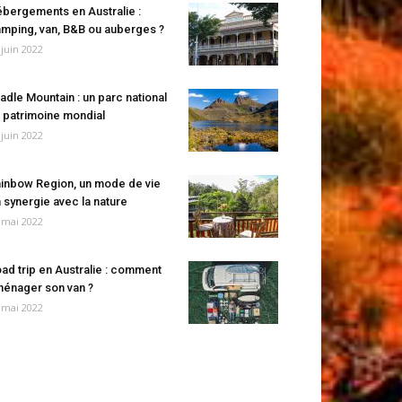
bergements en Australie :
mping, van, B&B ou auberges ?
 juin 2022
adle Mountain : un parc national
 patrimoine mondial
 juin 2022
inbow Region, un mode de vie
 synergie avec la nature
 mai 2022
ad trip en Australie : comment
énager son van ?
 mai 2022