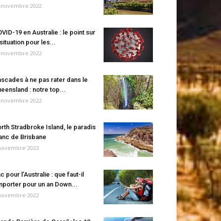
 novembre 2022
VID-19 en Australie : le point sur
 situation pour les...
 novembre 2022
scades à ne pas rater dans le
eensland : notre top...
 novembre 2022
rth Stradbroke Island, le paradis
anc de Brisbane
novembre 2022
c pour l’Australie : que faut-il
porter pour un an Down...
novembre 2022