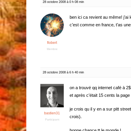
28 octobre 2008 à 0 h 08 min
ben ici ca revient au même! j’ai
c’est comme en france, t’as un
flobert
Membre
28 octobre 2008 à 6 h 40 min
on a trouvé qq internet café à 2$ 
et après c’était 15 cents la page
je crois qu il y en a sur pitt str
bastien31
crois).
Participant
bonne chance tt le monde !