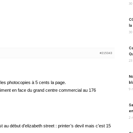
30
CO
la
30
Ca
#215343
Qu
23
No
 les photocopies à 5 cents la page.
bl
9 
siment en face du grand centre commercial au 176
Sa
em
2 
au début d’elizabeth street : printer’s devil mais c’est 15