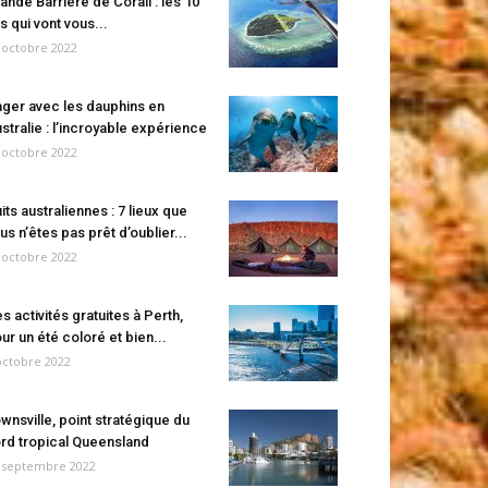
ande Barrière de Corail : les 10
es qui vont vous...
 octobre 2022
ger avec les dauphins en
stralie : l’incroyable expérience
 octobre 2022
its australiennes : 7 lieux que
us n’êtes pas prêt d’oublier...
 octobre 2022
s activités gratuites à Perth,
ur un été coloré et bien...
octobre 2022
wnsville, point stratégique du
rd tropical Queensland
 septembre 2022