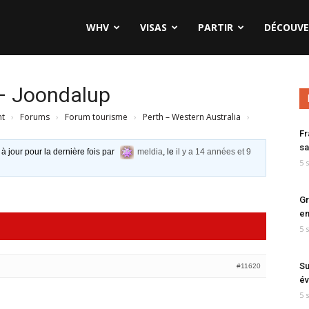
WHV
VISAS
PARTIR
DÉCOUVE
 – Joondalup
nt
›
Forums
›
Forum tourisme
›
Perth – Western Australia
›
Fr
sa
 à jour pour la dernière fois par
meldia
, le
il y a 14 années et 9
5 
Gr
en
5 
Su
#11620
év
5 