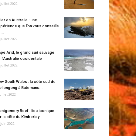
 juillet 2022
ier en Australie : une
périence que l’on vous conseille
...
 juillet 2022
pe Arid, le grand sud sauvage
 l’Australie occidentale
 juillet 2022
w South Wales : la côte sud de
llongong à Batemans...
juillet 2022
ntgomery Reef : lieu iconique
r la côte du Kimberley
 juin 2022