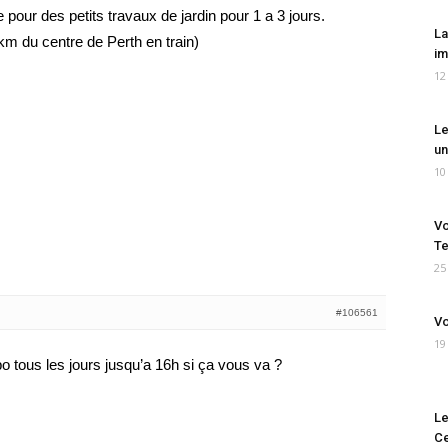
our des petits travaux de jardin pour 1 a 3 jours.
La
km du centre de Perth en train)
im
12
Le
un
10
Vo
Te
25
#106561
Vo
19
po tous les jours jusqu’a 16h si ça vous va ?
Le
Ce