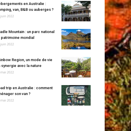
bergements en Australie :
mping, van, B&B ou auberges ?
 juin 2022
adle Mountain : un parc national
 patrimoine mondial
 juin 2022
inbow Region, un mode de vie
 synergie avec la nature
 mai 2022
ad trip en Australie : comment
énager son van ?
 mai 2022