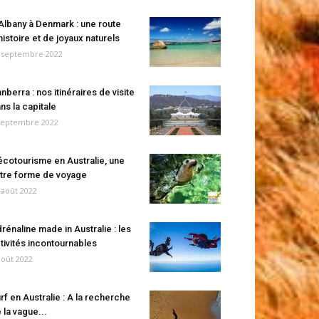
Albany à Denmark : une route
histoire et de joyaux naturels
 septembre 2022
nberra : nos itinéraires de visite
ns la capitale
septembre 2022
écotourisme en Australie, une
tre forme de voyage
 août 2022
rénaline made in Australie : les
tivités incontournables
août 2022
rf en Australie : A la recherche
 la vague...