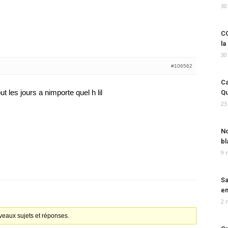
30
CO
la
30
#106562
Ca
ut les jours a nimporte quel h lil
Qu
23
No
bl
9 
Sa
em
2 
veaux sujets et réponses.