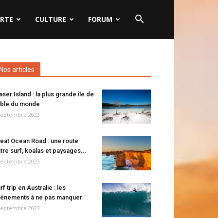
RTE
CULTURE
FORUM
Nos articles
aser Island : la plus grande île de
ble du monde
septembre 2023
eat Ocean Road : une route
tre surf, koalas et paysages...
septembre 2023
rf trip en Australie : les
énements à ne pas manquer
septembre 2023