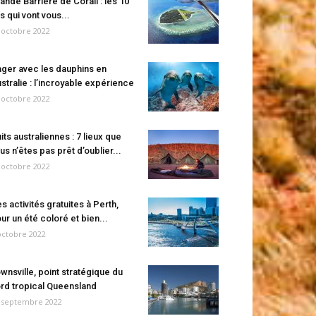
ande Barrière de Corail : les 10
es qui vont vous...
 octobre 2022
ger avec les dauphins en
stralie : l’incroyable expérience
 octobre 2022
its australiennes : 7 lieux que
us n’êtes pas prêt d’oublier...
 octobre 2022
s activités gratuites à Perth,
ur un été coloré et bien...
octobre 2022
wnsville, point stratégique du
rd tropical Queensland
 septembre 2022