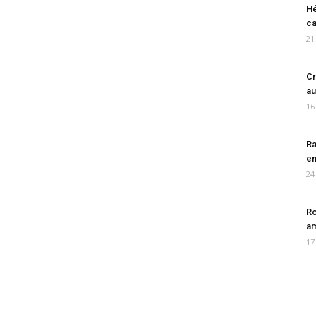
Hé
ca
21
Cr
au
16
Ra
en
24
Ro
am
17