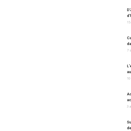
D’
d’
15
Ca
da
7 
L’
au
10
Ad
ac
3 
Su
de