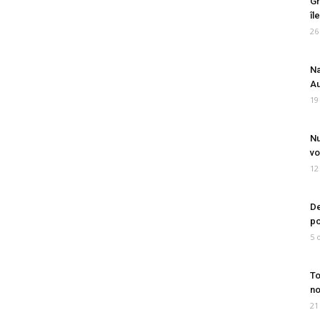
Gr
îl
26
Na
Au
19
Nu
vo
12
De
po
5 
To
no
21