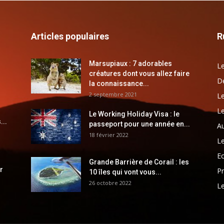
Articles populaires
R
Marsupiaux : 7 adorables
Le
créatures dont vous allez faire
Dé
la connaissance...
2 septembre 2021
Le
Le
Le Working Holiday Visa : le
...
passeport pour une année en...
Au
18 février 2022
Le
E
Grande Barrière de Corail : les
r
Pr
10 îles qui vont vous...
26 octobre 2022
Le