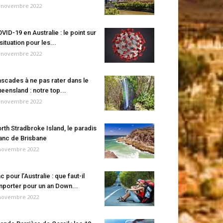
 novembre 2022
VID-19 en Australie : le point sur
 situation pour les...
 novembre 2022
scades à ne pas rater dans le
eensland : notre top...
 novembre 2022
rth Stradbroke Island, le paradis
anc de Brisbane
novembre 2022
c pour l’Australie : que faut-il
porter pour un an Down...
novembre 2022