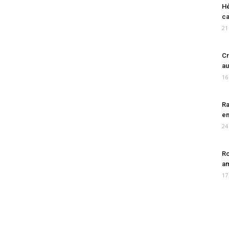
Hé
ca
21
Cr
au
16
Ra
en
24
Ro
am
17