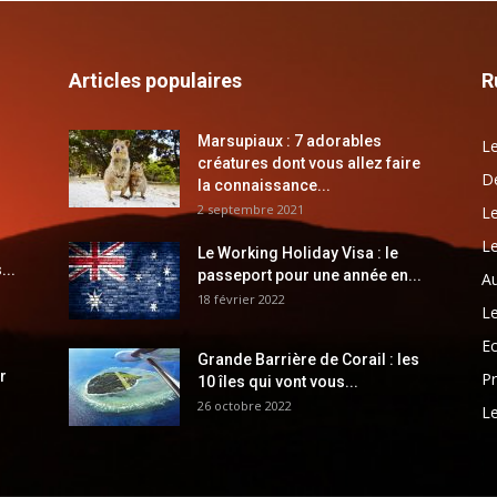
Articles populaires
R
Marsupiaux : 7 adorables
Le
créatures dont vous allez faire
Dé
la connaissance...
2 septembre 2021
Le
Le
Le Working Holiday Visa : le
...
passeport pour une année en...
Au
18 février 2022
Le
E
Grande Barrière de Corail : les
r
Pr
10 îles qui vont vous...
26 octobre 2022
Le