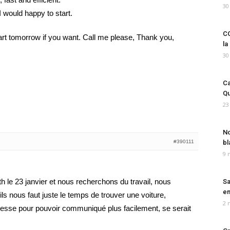
30
I would happy to start.
CO
art tomorrow if you want. Call me please, Thank you,
la
30
Ca
Qu
23
No
#390111
bl
9 
h le 23 janvier et nous recherchons du travail, nous
Sa
em
 nous faut juste le temps de trouver une voiture,
2 
esse pour pouvoir communiqué plus facilement, se serait