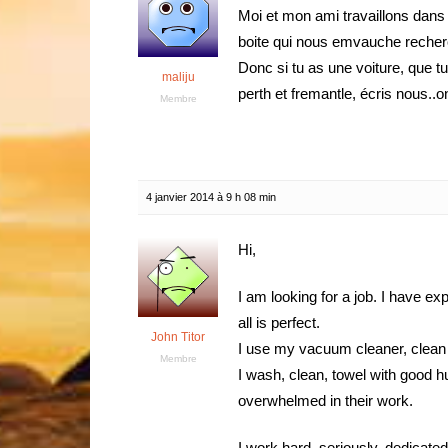
Moi et mon ami travaillons dans
boite qui nous emvauche recher
Donc si tu as une voiture, que t
maliju
perth et fremantle, écris nous..o
Membre
4 janvier 2014 à 9 h 08 min
Hi,
I am looking for a job. I have exp
all is perfect.
John Titor
I use my vacuum cleaner, clean 
Membre
I wash, clean, towel with good h
overwhelmed in their work.
I work hard, seriously, dedicated,