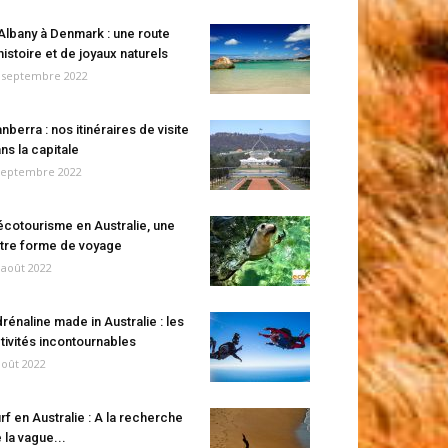
Albany à Denmark : une route
histoire et de joyaux naturels
 septembre 2022
nberra : nos itinéraires de visite
ns la capitale
septembre 2022
écotourisme en Australie, une
tre forme de voyage
 août 2022
rénaline made in Australie : les
tivités incontournables
août 2022
rf en Australie : A la recherche
 la vague...