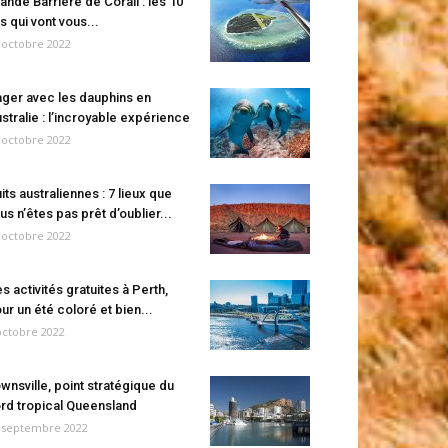
ande Barrière de Corail : les 10
es qui vont vous...
 octobre 2022
ger avec les dauphins en
stralie : l’incroyable expérience
 octobre 2022
its australiennes : 7 lieux que
us n’êtes pas prêt d’oublier...
 octobre 2022
s activités gratuites à Perth,
ur un été coloré et bien...
octobre 2022
wnsville, point stratégique du
rd tropical Queensland
 septembre 2022