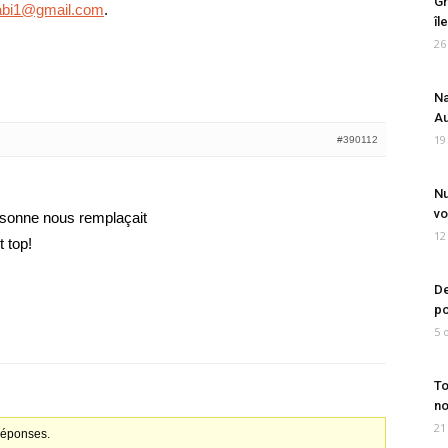
Gr
fabi1@gmail.com
.
îl
26
Na
Au
19
#390112
Nu
vo
ersonne nous remplaçait
12
t top!
De
po
5 
To
no
21
 réponses.