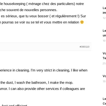
 le housekeeping ( ménage chez des particuliers) notre
La
che souvent de nouvelles personnes.
im
u es sérieux, que tu veux bosser ( et régulièrement !) Sur
12
n pourras se voir ou se tel et vous mettre en relation
Le
un
10
#390110
Vo
Te
25
erience in cleaning. I’m very strict in cleaning, I like when
Vo
19
the dust, I wash the bathroom, I make the mop.
umor. I can also provide other services if colleagues are
Le
Ce
 fast and efficient.