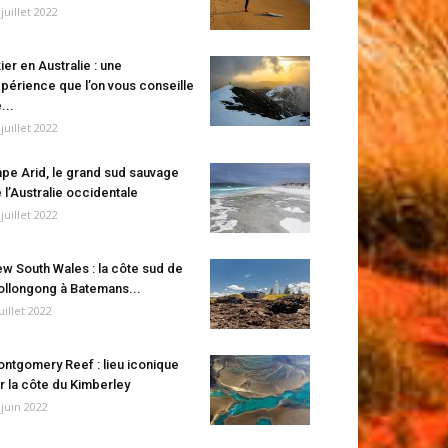
 juillet 2022
ier en Australie : une
périence que l’on vous conseille
...
 juillet 2022
pe Arid, le grand sud sauvage
 l’Australie occidentale
 juillet 2022
w South Wales : la côte sud de
llongong à Batemans...
juillet 2022
ntgomery Reef : lieu iconique
r la côte du Kimberley
 juin 2022