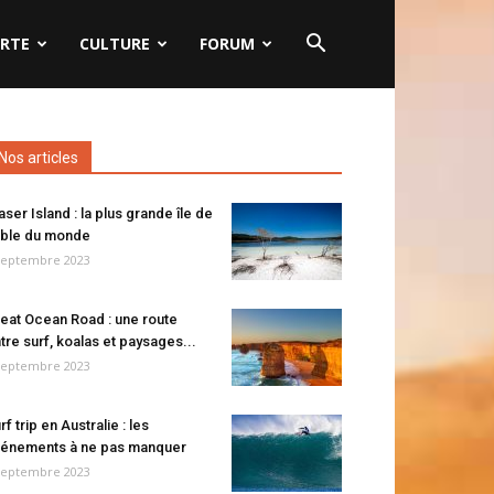
RTE
CULTURE
FORUM
Nos articles
aser Island : la plus grande île de
ble du monde
septembre 2023
eat Ocean Road : une route
tre surf, koalas et paysages...
septembre 2023
rf trip en Australie : les
énements à ne pas manquer
septembre 2023