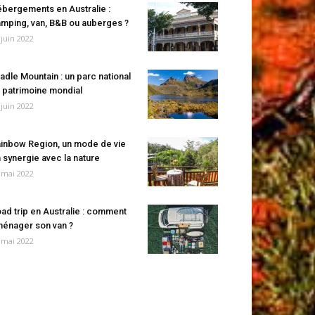
bergements en Australie :
mping, van, B&B ou auberges ?
 juin 2022
adle Mountain : un parc national
 patrimoine mondial
 juin 2022
inbow Region, un mode de vie
 synergie avec la nature
 mai 2022
ad trip en Australie : comment
énager son van ?
 mai 2022