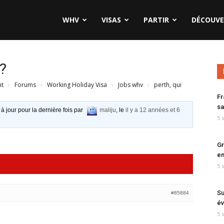
WHV
VISAS
PARTIR
DÉCOUVE
??
nt
›
Forums
›
Working Holiday Visa
›
Jobs whv
›
perth, qui
Fr
sa
 à jour pour la dernière fois par
maliju
, le
il y a 12 années et 6
5 
Gr
en
5 
Su
#85884
év
5 