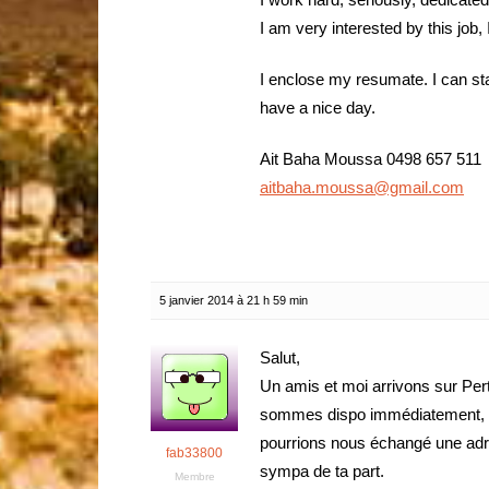
I am very interested by this job, 
I enclose my resumate. I can st
have a nice day.
Ait Baha Moussa 0498 657 511
aitbaha.moussa@gmail.com
5 janvier 2014 à 21 h 59 min
Salut,
Un amis et moi arrivons sur Pert
sommes dispo immédiatement, ils
pourrions nous échangé une adr
fab33800
sympa de ta part.
Membre