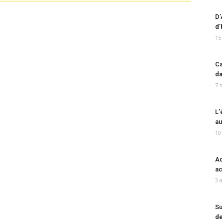
D’
d’
15
Ca
da
7 
L’
au
10
Ad
ac
3 
Su
de