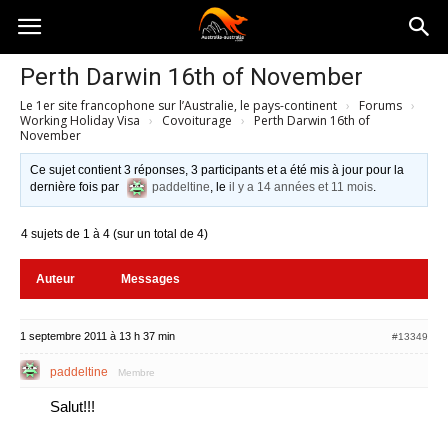
Australia-
Perth Darwin 16th of November
Le 1er site francophone sur l’Australie, le pays-continent
›
Forums
›
australie.com
Working Holiday Visa
›
Covoiturage
›
Perth Darwin 16th of
November
Ce sujet contient 3 réponses, 3 participants et a été mis à jour pour la
dernière fois par
paddeltine
, le
il y a 14 années et 11 mois
.
4 sujets de 1 à 4 (sur un total de 4)
Auteur
Messages
1 septembre 2011 à 13 h 37 min
#13349
paddeltine
Membre
Salut!!!