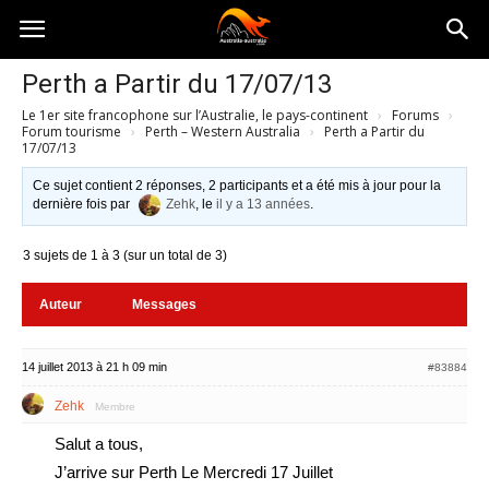
Australia-
Perth a Partir du 17/07/13
Le 1er site francophone sur l’Australie, le pays-continent
›
Forums
›
australie.com
Forum tourisme
›
Perth – Western Australia
›
Perth a Partir du
17/07/13
Ce sujet contient 2 réponses, 2 participants et a été mis à jour pour la
dernière fois par
Zehk
, le
il y a 13 années
.
3 sujets de 1 à 3 (sur un total de 3)
Auteur
Messages
14 juillet 2013 à 21 h 09 min
#83884
Zehk
Membre
Salut a tous,
J’arrive sur Perth Le Mercredi 17 Juillet