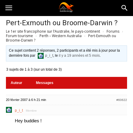
Australia-
Pert-Exmouth ou Broome-Darwin ?
Le 1er site francophone sur l’Australie, le pays-continent
›
Forums
›
australie.com
Forum tourisme
›
Perth – Western Australia
›
Pert-Exmouth ou
Broome-Darwin ?
Ce sujet contient 2 réponses, 2 participants et a été mis à jour pour la
dernière fois par
p_i_t
, le
il y a 19 années et 5 mois
.
3 sujets de 1 à 3 (sur un total de 3)
Auteur
Messages
20 février 2007 à 6 h 21 min
#60622
p_i_t
Membre
Hey buddies !