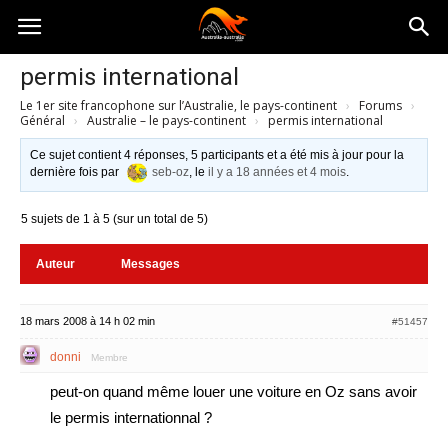
Australia-
permis international
Le 1er site francophone sur l’Australie, le pays-continent
›
Forums
›
australie.com
Général
›
Australie – le pays-continent
›
permis international
Ce sujet contient 4 réponses, 5 participants et a été mis à jour pour la
dernière fois par
seb-oz
, le
il y a 18 années et 4 mois
.
5 sujets de 1 à 5 (sur un total de 5)
Auteur
Messages
18 mars 2008 à 14 h 02 min
#51457
donni
Membre
peut-on quand même louer une voiture en Oz sans avoir
le permis internationnal ?