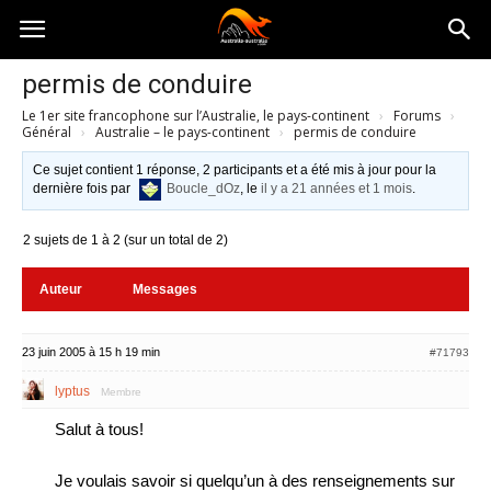
Australia-
permis de conduire
Le 1er site francophone sur l’Australie, le pays-continent
›
Forums
›
australie.com
Général
›
Australie – le pays-continent
›
permis de conduire
Ce sujet contient 1 réponse, 2 participants et a été mis à jour pour la
dernière fois par
Boucle_dOz
, le
il y a 21 années et 1 mois
.
2 sujets de 1 à 2 (sur un total de 2)
Auteur
Messages
23 juin 2005 à 15 h 19 min
#71793
lyptus
Membre
Salut à tous!
Je voulais savoir si quelqu’un à des renseignements sur