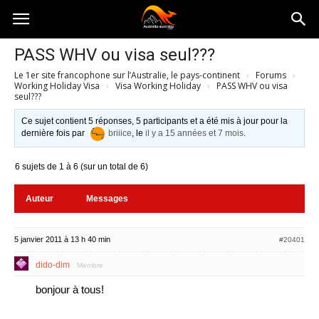
Australia-
PASS WHV ou visa seul???
Le 1er site francophone sur l’Australie, le pays-continent
›
Forums
›
australie.com
Working Holiday Visa
›
Visa Working Holiday
›
PASS WHV ou visa
seul???
Ce sujet contient 5 réponses, 5 participants et a été mis à jour pour la
dernière fois par
briiice
, le
il y a 15 années et 7 mois
.
6 sujets de 1 à 6 (sur un total de 6)
Auteur
Messages
5 janvier 2011 à 13 h 40 min
#20401
dido-dim
Membre
bonjour à tous!