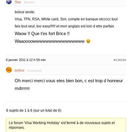
Sey
Membre
briiice wrote:
Visa, TFN, RSA, White card, Sim, compte en banque etccccc tout
fais tout seul, too easy!!!!!! et mon anglais est loin d etre parfais
Waow !! Que t’es fort Brice !!
Waaoooowwwwwwwwwwwwwwww
6 janvier 2011 à 12 h 59 min
#138246
briiice
Participant
Oh merci merci vous etes bien bon, c est trop d honneur
mdrrrrrr
6 sujets de 1 à 6 (sur un total de 6)
Le forum ‘Visa Working Holiday’ est fermé à de nouveaux sujets et
réponses.