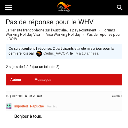
Australia-
Pas de réponse pour le WHV
Le 1er site francophone sur l’Australie, le pays-continent
›
Forums
›
australie.com
Working Holiday Visa
›
Visa Working Holiday
›
Pas de réponse pour
le WHV
Ce sujet contient 1 réponse, 2 participants et a été mis à jour pour la
dernière fois par
Cedric_AACOM
, le
il y a 10 années
.
2 sujets de 1 à 2 (sur un total de 2)
Auteur
Messages
15 juillet 2016 à 8 h 28 min
#90827
imported_Papuche
Membre
Bonjour à tous,