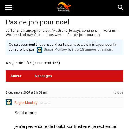
Australia-
Pas de job pour noel
Le 1er site francophone sur l’Australie, le pays-continent
›
Forums
›
australie.com
Working Holiday Visa
›
Jobs whv
›
Pas de job pour noel
Ce sujet contient 5 réponses, 4 participants et a été mis à jour pour la
dernière fois par
Sugar-Monkey
, le
il y a 18 années et 8 mois
.
6 sujets de 1 à 6 (sur un total de 6)
Auteur
Messages
1 décembre 2007 à 1 h 59 min
#54553
Sugar-Monkey
Membre
Salut a tous,
je n’ai pas encore de boulot sur Brisbane, je recherche