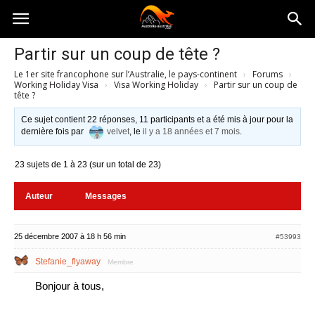
Australia-
Partir sur un coup de tête ?
Le 1er site francophone sur l’Australie, le pays-continent
›
Forums
›
australie.com
Working Holiday Visa
›
Visa Working Holiday
›
Partir sur un coup de
tête ?
Ce sujet contient 22 réponses, 11 participants et a été mis à jour pour la
dernière fois par
velvet
, le
il y a 18 années et 7 mois
.
23 sujets de 1 à 23 (sur un total de 23)
Auteur
Messages
25 décembre 2007 à 18 h 56 min
#53993
Stefanie_flyaway
Membre
Bonjour à tous,