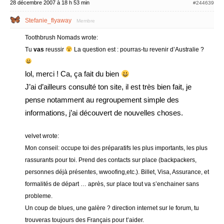
28 décembre 2007 à 18 h 53 min
#244639
Stefanie_flyaway
Membre
Toothbrush Nomads wrote:
Tu
vas
reussir
La question est : pourras-tu revenir d’Australie ?
lol, merci ! Ca, ça fait du bien
J’ai d’ailleurs consulté ton site, il est très bien fait, je
pense notamment au regroupement simple des
informations, j’ai découvert de nouvelles choses.
velvet wrote:
Mon conseil: occupe toi des préparatifs les plus importants, les plus
rassurants pour toi. Prend des contacts sur place (backpackers,
personnes déjà présentes, wwoofing,etc.). Billet, Visa, Assurance, et
formalités de départ … après, sur place tout va s’enchainer sans
probleme.
Un coup de blues, une galère ? direction internet sur le forum, tu
trouveras toujours des Français pour t’aider.