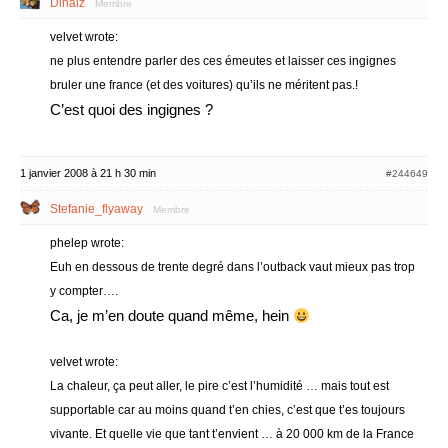
Dinaiz
Membre
velvet wrote:
ne plus entendre parler des ces émeutes et laisser ces ingignes
bruler une france (et des voitures) qu’ils ne méritent pas.!
C’est quoi des ingignes ?
1 janvier 2008 à 21 h 30 min
#244649
Stefanie_flyaway
Membre
phelep wrote:
Euh en dessous de trente degré dans l’outback vaut mieux pas trop
y compter….
Ca, je m’en doute quand même, hein
velvet wrote:
La chaleur, ça peut aller, le pire c’est l’humidité … mais tout est
supportable car au moins quand t’en chies, c’est que t’es toujours
vivante. Et quelle vie que tant t’envient … à 20 000 km de la France