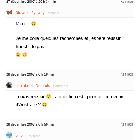
27 décembre 2007 à 20 h 34 min
#244636
Stefanie_flyaway
Membre
Merci !
Je me colle quelques recherches et j’espère réussir
franchir le pas
28 décembre 2007 à 0 h 18 min
#244637
Toothbrush Nomads
Participant
Tu
vas
reussir
La question est : pourras-tu revenir
d’Australie ?
28 décembre 2007 à 0 h 59 min
#244638
velvet
Membre