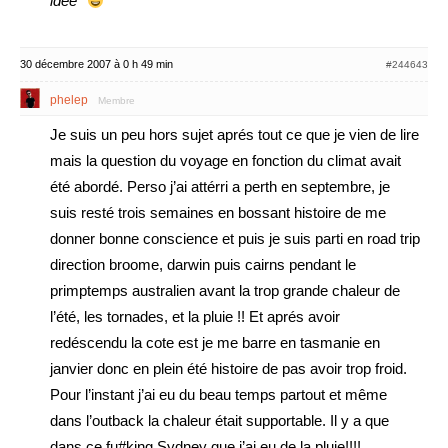
idee*
30 décembre 2007 à 0 h 49 min
#244643
phelep
Membre
Je suis un peu hors sujet aprés tout ce que je vien de lire
mais la question du voyage en fonction du climat avait
été abordé. Perso j’ai attérri a perth en septembre, je
suis resté trois semaines en bossant histoire de me
donner bonne conscience et puis je suis parti en road trip
direction broome, darwin puis cairns pendant le
primptemps australien avant la trop grande chaleur de
l’été, les tornades, et la pluie !! Et aprés avoir
redéscendu la cote est je me barre en tasmanie en
janvier donc en plein été histoire de pas avoir trop froid.
Pour l’instant j’ai eu du beau temps partout et même
dans l’outback la chaleur était supportable. Il y a que
dans ce fu#king Sydney que j’ai eu de la pluie!!!!