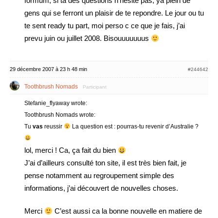
formum, si ta des questions n’hesite pas, ya plein de
gens qui se ferront un plaisir de te repondre. Le jour ou tu
te sent ready tu part, moi perso c ce que je fais, j’ai
prevu juin ou juillet 2008. Bisouuuuuuus
29 décembre 2007 à 23 h 48 min
#244642
Toothbrush Nomads
Participant
Stefanie_flyaway wrote:
Toothbrush Nomads wrote:
Tu
vas
reussir
La question est : pourras-tu revenir d’Australie ?
lol, merci ! Ca, ça fait du bien
J’ai d’ailleurs consulté ton site, il est très bien fait, je
pense notamment au regroupement simple des
informations, j’ai découvert de nouvelles choses.
Merci
C’est aussi ca la bonne nouvelle en matiere de