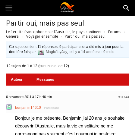
Australia-
Partir oui, mais pas seul.
Le 1er site francophone sur l’Australie, le pays-continent
›
Forums
›
australie.com
Général
›
Voyager ensemble
›
Partir oui, mais pas seul.
Ce sujet contient 11 réponses, 9 participants et a été mis à jour pour la
dernière fois par
MagicJayJay
, le
il y a 14 années et 9 mois
.
12 sujets de 1 à 12 (sur un total de 12)
Auteur
Messages
6 novembre 2011 à 17 h 46 min
#11743
benjamin14610
Participant
Bonjour je me présente, Benjamin j’ai 20 ans je souhaite
découvrir l’Australie, mais la vie en solitaire ne me
correspond pas vraiment c’est pourquoi je poste ce