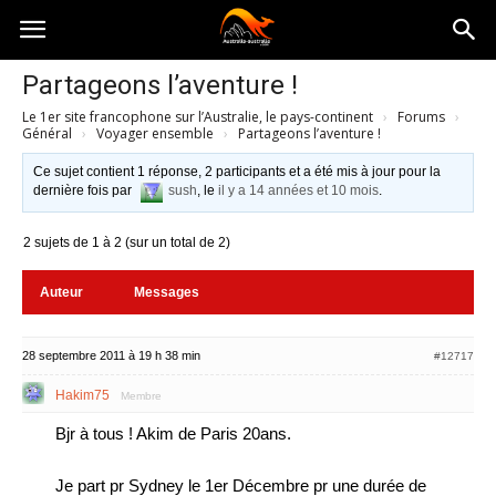
Australia-
Partageons l’aventure !
Le 1er site francophone sur l’Australie, le pays-continent
›
Forums
›
australie.com
Général
›
Voyager ensemble
›
Partageons l’aventure !
Ce sujet contient 1 réponse, 2 participants et a été mis à jour pour la
dernière fois par
sush
, le
il y a 14 années et 10 mois
.
2 sujets de 1 à 2 (sur un total de 2)
Auteur
Messages
28 septembre 2011 à 19 h 38 min
#12717
Hakim75
Membre
Bjr à tous ! Akim de Paris 20ans.
Je part pr Sydney le 1er Décembre pr une durée de