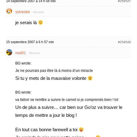
14 septembre 2007 à 14 h 58 min
#256547
sylvestre
Membre
je serais là
15 septembre 2007 à 6 h 57 min
#256548
nad01
Membre
BG wrote:
Je ne pourrais pas être là à moins d’un miracle
Si tu y mets de la mauvaise volonte
BG wrote:
va falloir se remttre a suivre le carnet si je comprends bien ! lol
Un de plus a suivre… car bien sur Go’oz va trouver le
temps de mettre a jour le blog !
En tout cas bonne farewell a toi