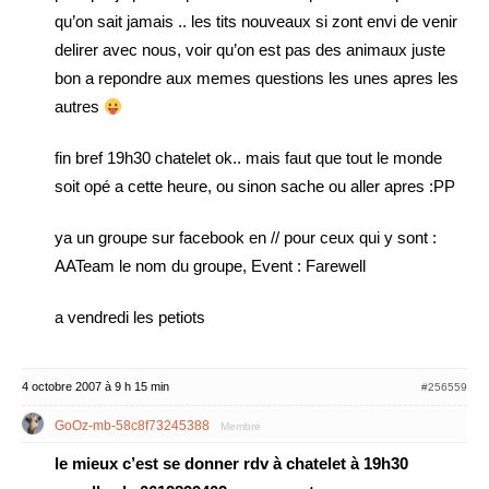
qu’on sait jamais .. les tits nouveaux si zont envi de venir
delirer avec nous, voir qu’on est pas des animaux juste
bon a repondre aux memes questions les unes apres les
autres
fin bref 19h30 chatelet ok.. mais faut que tout le monde
soit opé a cette heure, ou sinon sache ou aller apres :PP
ya un groupe sur facebook en // pour ceux qui y sont :
AATeam le nom du groupe, Event : Farewell
a vendredi les petiots
4 octobre 2007 à 9 h 15 min
#256559
GoOz-mb-58c8f73245388
Membre
le mieux c’est se donner rdv à chatelet à 19h30