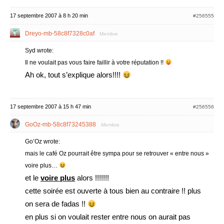
17 septembre 2007 à 8 h 20 min
#256555
Dreyo-mb-58c8f7328c0af
Membre
Syd wrote:
Il ne voulait pas vous faire faillir à votre réputation !!
Ah ok, tout s’explique alors!!!!
17 septembre 2007 à 15 h 47 min
#256556
GoOz-mb-58c8f73245388
Membre
Go’Oz wrote:
mais le café Oz pourrait être sympa pour se retrouver « entre nous »
voire plus…
et le
voire plus
alors !!!!!!!
cette soirée est ouverte à tous bien au contraire !! plus
on sera de fadas !!
en plus si on voulait rester entre nous on aurait pas