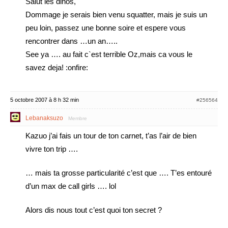
Salut les dinos,
Dommage je serais bien venu squatter, mais je suis un
peu loin, passez une bonne soire et espere vous
rencontrer dans …un an…..
See ya …. au fait c`est terrible Oz,mais ca vous le
savez deja! :onfire:
5 octobre 2007 à 8 h 32 min
#256564
Lebanaksuzo
Membre
Kazuo j’ai fais un tour de ton carnet, t’as l’air de bien
vivre ton trip ….
… mais ta grosse particularité c’est que …. T’es entouré
d’un max de call girls …. lol
Alors dis nous tout c’est quoi ton secret ?