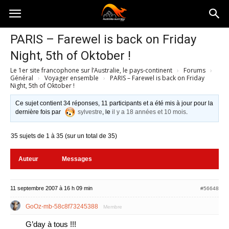
Australia-
PARIS – Farewel is back on Friday
Night, 5th of Oktober !
australie.com
Le 1er site francophone sur l’Australie, le pays-continent
›
Forums
›
Général
›
Voyager ensemble
›
PARIS – Farewel is back on Friday
Night, 5th of Oktober !
Ce sujet contient 34 réponses, 11 participants et a été mis à jour pour la
dernière fois par
sylvestre
, le
il y a 18 années et 10 mois
.
35 sujets de 1 à 35 (sur un total de 35)
Auteur
Messages
11 septembre 2007 à 16 h 09 min
#56648
GoOz-mb-58c8f73245388
Membre
G’day à tous !!!