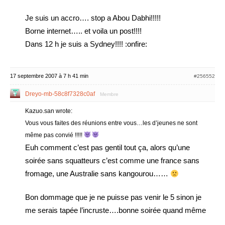
Je suis un accro…. stop a Abou Dabhi!!!!!
Borne internet….. et voila un post!!!!
Dans 12 h je suis a Sydney!!!! :onfire:
17 septembre 2007 à 7 h 41 min
#256552
Dreyo-mb-58c8f7328c0af
Membre
Kazuo.san wrote:
Vous vous faites des réunions entre vous…les d’jeunes ne sont
même pas convié !!!!!
Euh comment c’est pas gentil tout ça, alors qu’une
soirée sans squatteurs c’est comme une france sans
fromage, une Australie sans kangourou……
Bon dommage que je ne puisse pas venir le 5 sinon je
me serais tapée l’incruste….bonne soirée quand même