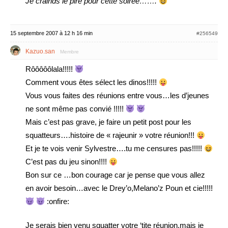
Je crainds le pire pour cette soiree…….
15 septembre 2007 à 12 h 16 min
#256549
Kazuo.san
Membre
Rôôôôôlala!!!!!
Comment vous êtes sélect les dinos!!!!!
Vous vous faites des réunions entre vous…les d’jeunes
ne sont même pas convié !!!!!
Mais c’est pas grave, je faire un petit post pour les
squatteurs….histoire de « rajeunir » votre réunion!!!
Et je te vois venir Sylvestre….tu me censures pas!!!!!
C’est pas du jeu sinon!!!!
Bon sur ce …bon courage car je pense que vous allez
en avoir besoin…avec le Drey’o,Melano’z Poun et cie!!!!!
:onfire:
Je serais bien venu squatter votre ‘tite réunion,mais je