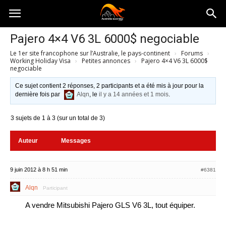
Australia-
Pajero 4×4 V6 3L 6000$ negociable
Le 1er site francophone sur l’Australie, le pays-continent
›
Forums
›
australie.com
Working Holiday Visa
›
Petites annonces
›
Pajero 4×4 V6 3L 6000$
negociable
Ce sujet contient 2 réponses, 2 participants et a été mis à jour pour la
dernière fois par
Alqn
, le
il y a 14 années et 1 mois
.
3 sujets de 1 à 3 (sur un total de 3)
Auteur
Messages
9 juin 2012 à 8 h 51 min
#6381
Alqn
Participant
A vendre Mitsubishi Pajero GLS V6 3L, tout équiper.