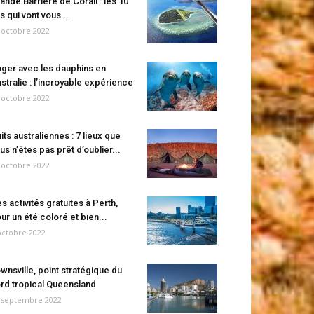
ande Barrière de Corail : les 10
es qui vont vous...
 octobre 2022
ger avec les dauphins en
stralie : l’incroyable expérience
 octobre 2022
its australiennes : 7 lieux que
us n’êtes pas prêt d’oublier...
 octobre 2022
s activités gratuites à Perth,
ur un été coloré et bien...
octobre 2022
wnsville, point stratégique du
rd tropical Queensland
 septembre 2022