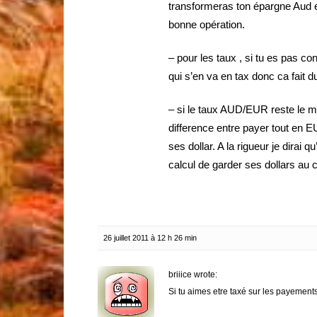
transformeras ton épargne Aud e
bonne opération.
– pour les taux , si tu es pas 
qui s’en va en tax donc ca fait
– si le taux AUD/EUR reste le 
difference entre payer tout en EUR
ses dollar. A la rigueur je dirai q
calcul de garder ses dollars au
26 juillet 2011 à 12 h 26 min
briiice wrote:
Si tu aimes etre taxé sur les payement