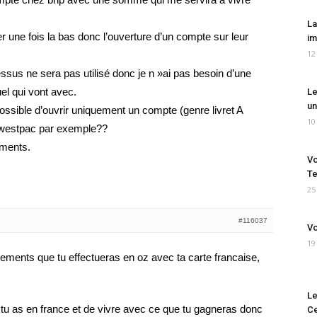
La
er une fois la bas donc l’ouverture d’un compte sur leur
im
12
essus ne sera pas utilisé donc je n »ai pas besoin d’une
el qui vont avec.
Le
un
t possible d’ouvrir uniquement un compte (genre livret A
10
la westpac par exemple??
ements.
Vo
Te
25
#116037
Vo
19
yements que tu effectueras en oz avec ta carte francaise,
Le
 tu as en france et de vivre avec ce que tu gagneras donc
Ce