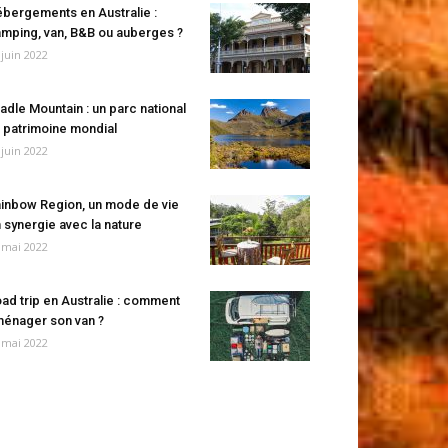
bergements en Australie :
mping, van, B&B ou auberges ?
 juin 2022
adle Mountain : un parc national
 patrimoine mondial
 juin 2022
inbow Region, un mode de vie
 synergie avec la nature
 mai 2022
ad trip en Australie : comment
énager son van ?
 mai 2022