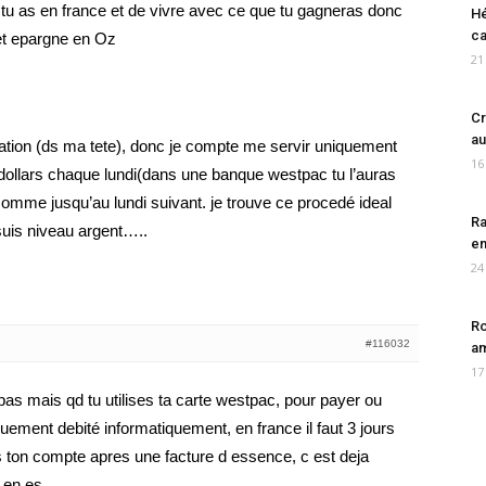
 tu as en france et de vivre avec ce que tu gagneras donc
Hé
ca
et epargne en Oz
21
Cr
au
sation (ds ma tete), donc je compte me servir uniquement
16
 dollars chaque lundi(dans une banque westpac tu l’auras
somme jusqu’au lundi suivant. je trouve ce procedé ideal
Ra
suis niveau argent…..
en
24
Ro
#116032
am
17
 pas mais qd tu utilises ta carte westpac, pour payer ou
quement debité informatiquement, en france il faut 3 jours
s ton compte apres une facture d essence, c est deja
 en es.