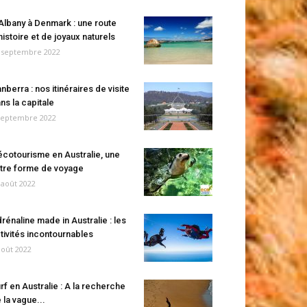
Albany à Denmark : une route
histoire et de joyaux naturels
 septembre 2022
nberra : nos itinéraires de visite
ns la capitale
septembre 2022
écotourisme en Australie, une
tre forme de voyage
 août 2022
rénaline made in Australie : les
tivités incontournables
août 2022
rf en Australie : A la recherche
 la vague...