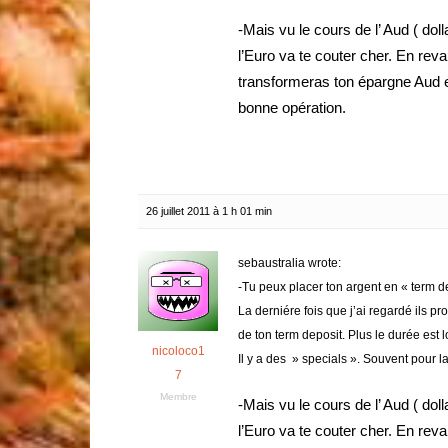
-Mais vu le cours de l’ Aud ( dol
l’Euro va te couter cher. En rev
transformeras ton épargne Aud e
bonne opération.
26 juillet 2011 à 1 h 01 min
sebaustralia wrote:
-Tu peux placer ton argent en « term d
La derniére fois que j’ai regardé ils pro
de ton term deposit. Plus le durée est l
nicoloco1
Il y a des » specials ». Souvent pour 
7
Membre
-Mais vu le cours de l’ Aud ( dol
l’Euro va te couter cher. En rev