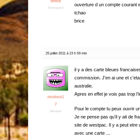
briiice
ouverture d un compte courant 
Participant
tchao
brice
25 juillet 2011 à 23 h 59 min
il y a des carte bleues francais
commission. J’en ai une et c’eta
australie.
Apres en effet je vois pas trop l’
nicoloco1
7
Pour le compte tu peux ouvrir u
Membre
Je ne pense pas qu’il y ait de fr
site de westpac. Il y a peut etre 
avec une carte …