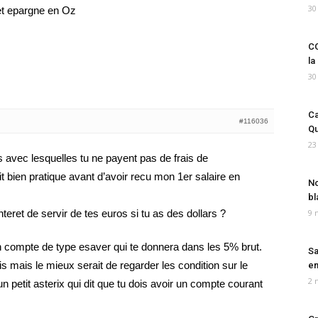
30
et epargne en Oz
CO
la
30
Ca
#116036
Qu
23
es avec lesquelles tu ne payent pas de frais de
it bien pratique avant d’avoir recu mon 1er salaire en
No
bl
interet de servir de tes euros si tu as des dollars ?
9 
n compte de type esaver qui te donnera dans les 5% brut.
Sa
ais mais le mieux serait de regarder les condition sur le
em
2 
un petit asterix qui dit que tu dois avoir un compte courant