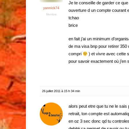
Je te conseille de garder ce que
yannick74
ouverture d un compte courant 
Membre
tchao
brice
en fait j’ai un minimum d’organi
de ma visa bnp pour retirer 350
compri
) et vivre avec cette 
pour savoir exactement où j’en 
26 juillet 2011 à 15 h 34 min
alors peut etre que tu ne le sais
retrait, ton compte est automati
en oz 3 sec donc qd tu controle
debité ca permet de savoir ou tu