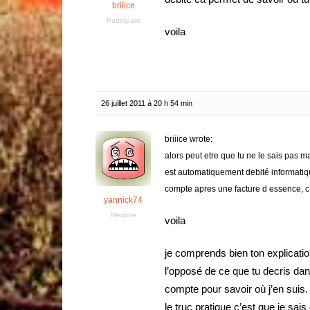
briiice
Participant
voila
26 juillet 2011 à 20 h 54 min
briiice wrote:
alors peut etre que tu ne le sais pas ma
est automatiquement debité informatique
compte apres une facture d essence, c 
yannick74
Membre
voila
je comprends bien ton explicati
l’opposé de ce que tu decris dan
compte pour savoir où j’en suis.
le truc pratique c’est que je s