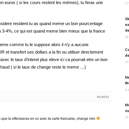
n euros ( si les cours restent les mémes), tu feras une
27
Sk
considere resident tu as quand meme un bon pourcentage
ex
de
 du 3-4%, ce qui est quand meme bien mieux que la france
20
meme comme tu le suppose alors il n’y a aucune
Ca
 et transfert ses dollars a la fin ou utiliser directement
de
u’avec le taux d’interet plus eleve ici ca pourrait etre un bon
13
 chaud ( si le taux de change reste le meme …)
Ne
Wo
6 
#116033
Mo
su
29
s que tu effectueras en oz avec ta carte francaise, change rien