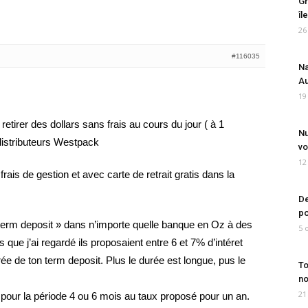
Gr
îl
26
#116035
Na
Au
19
etirer des dollars sans frais au cours du jour ( à 1
Nu
distributeurs Westpack
vo
12
ais de gestion et avec carte de retrait gratis dans la
De
po
 term deposit » dans n’importe quelle banque en Oz à des
5 
s que j’ai regardé ils proposaient entre 6 et 7% d’intéret
urée de ton term deposit. Plus le durée est longue, pus le
To
no
21
 pour la période 4 ou 6 mois au taux proposé pour un an.