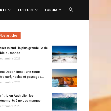
RTE
CULTURE
FORUM
Nos articles
aser Island : la plus grande île de
ble du monde
septembre 2023
eat Ocean Road : une route
tre surf, koalas et paysages...
septembre 2023
rf trip en Australie : les
énements à ne pas manquer
septembre 2023