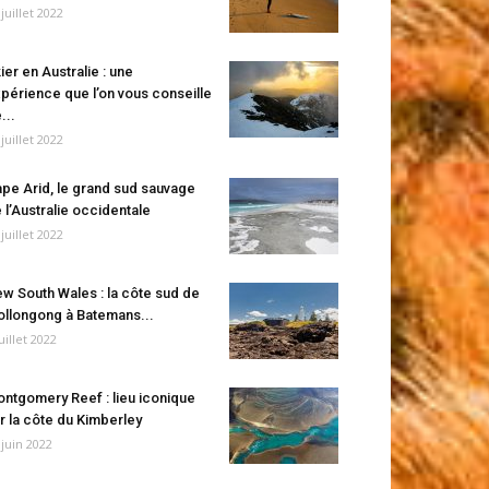
 juillet 2022
ier en Australie : une
périence que l’on vous conseille
...
 juillet 2022
pe Arid, le grand sud sauvage
 l’Australie occidentale
 juillet 2022
w South Wales : la côte sud de
llongong à Batemans...
juillet 2022
ntgomery Reef : lieu iconique
r la côte du Kimberley
 juin 2022