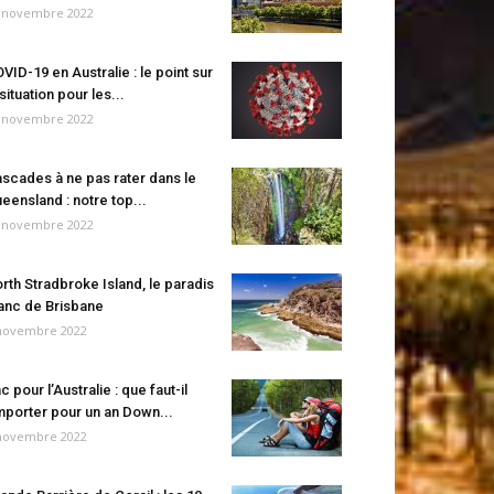
 novembre 2022
VID-19 en Australie : le point sur
 situation pour les...
 novembre 2022
scades à ne pas rater dans le
eensland : notre top...
 novembre 2022
rth Stradbroke Island, le paradis
anc de Brisbane
novembre 2022
c pour l’Australie : que faut-il
porter pour un an Down...
novembre 2022