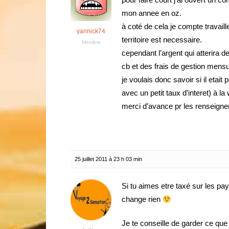
mon annee en oz.
à coté de cela je compte travaill
yannick74
territoire est necessaire.
Membre
cependant l’argent qui atterira d
cb et des frais de gestion mensu
je voulais donc savoir si il etai
avec un petit taux d’interet) à 
merci d’avance pr les renseign
25 juillet 2011 à 23 h 03 min
Si tu aimes etre taxé sur les pa
change rien
Je te conseille de garder ce que