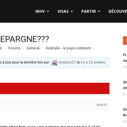
WHV
VISAS
PARTIR
DÉCOUVE
e EPARGNE???
nt
›
Forums
›
Général
›
Australie – le pays-continent
›
Fr
sa
s à jour pour la dernière fois par
nicoloco17
, le
il y a 15 années
.
5 
Gr
en
5 
#14125
Su
év
5 
 compte chez bnp avec une somme qui me servira à vivre