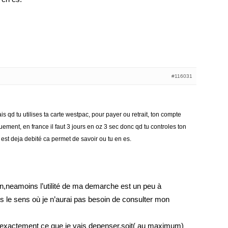
#116031
is qd tu utilises ta carte westpac, pour payer ou retrait, ton compte
ment, en france il faut 3 jours en oz 3 sec donc qd tu controles ton
est deja debité ca permet de savoir ou tu en es.
on,neamoins l’utilité de ma demarche est un peu à
s le sens où je n’aurai pas besoin de consulter mon
ais exactement ce que je vais depenser.soit( au maximum)