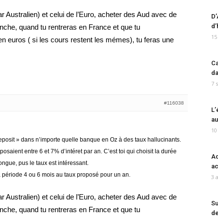
lar Australien) et celui de l’Euro, acheter des Aud avec de
D’
d’
anche, quand tu rentreras en France et que tu
15
n euros ( si les cours restent les mémes), tu feras une
Ca
da
7 
#116038
L’
au
10
eposit » dans n’importe quelle banque en Oz à des taux hallucinants.
posaient entre 6 et 7% d’intéret par an. C’est toi qui choisit la durée
Ad
ongue, pus le taux est intéressant.
ac
la période 4 ou 6 mois au taux proposé pour un an.
3 
lar Australien) et celui de l’Euro, acheter des Aud avec de
Su
anche, quand tu rentreras en France et que tu
de