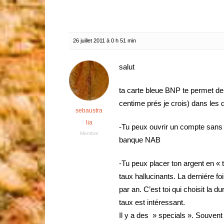
26 juillet 2011 à 0 h 51 min
salut
ta carte bleue BNP te permet de r
centime prés je crois) dans les 
sebaustra
lia
-Tu peux ouvrir un compte sans fr
Membre
banque NAB
-Tu peux placer ton argent en «
taux hallucinants. La derniére foi
par an. C’est toi qui choisit la d
taux est intéressant.
Il y a des » specials ». Souvent