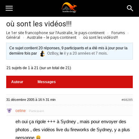
Australia-
où sont les vidéos!!!
Le 1er site francophone sur l’Australie, le pays-continent
›
Forums
›
australie.com
Général
›
Australie – le pays-continent
›
où sont les vidéos!!!
Ce sujet contient 20 réponses, 9 participants et a été mis à jour pour la
dernière fois par
OzBoy
, le
il y a 20 années et 7 mois
.
21 sujets de 1 à 21 (sur un total de 21)
Auteur
Messages
31 décembre 2005 à 16 h 31 min
#68285
celine
Participant
eh oui ça rigole +++ à Sydney , mais pour envoyer des
photos , des vidéos live du fireworks de Sydney, y a plus
personne