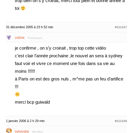
trop bien on s’y croirait, merci tout plein et bonne année à
toi
31 décembre 2005 à 23 h 52 min
#311047
celine
Participant
je confirme , on s’y croirait , trop top cette vidéo
c’est clair l’année prochaine ,le nouvel an sera à sydney
faut voir et vivre ce moment une fois dans sa vie au
moins !!!!!!
à Paris on est des gros nuls , m^me pas un feu d’artifice
!!!
merci bcp guiwald
1 janvier 2006 à 2 h 29 min
#311048
sylvestre
Membre