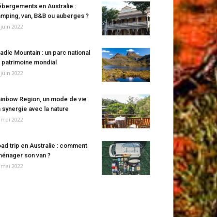
bergements en Australie :
mping, van, B&B ou auberges ?
 juin 2022
adle Mountain : un parc national
 patrimoine mondial
 juin 2022
inbow Region, un mode de vie
 synergie avec la nature
 mai 2022
ad trip en Australie : comment
énager son van ?
 mai 2022