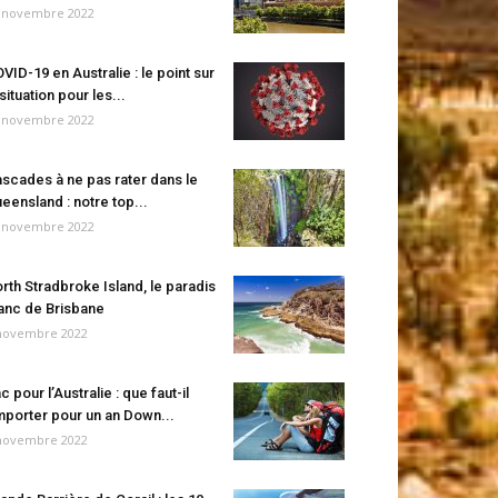
 novembre 2022
VID-19 en Australie : le point sur
 situation pour les...
 novembre 2022
scades à ne pas rater dans le
eensland : notre top...
 novembre 2022
rth Stradbroke Island, le paradis
anc de Brisbane
novembre 2022
c pour l’Australie : que faut-il
porter pour un an Down...
novembre 2022