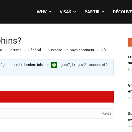
WHV
VISAS
PARTIR
DÉCOUVE
phins?
nt
›
Forums
›
Général
›
Australie – le pays-continent
›
Où
Fr
sa
 à jour pour la dernière fois par
agora7
, le
il y a 21 années et 2
5 
Gr
en
5 
Su
#72432
év
5 