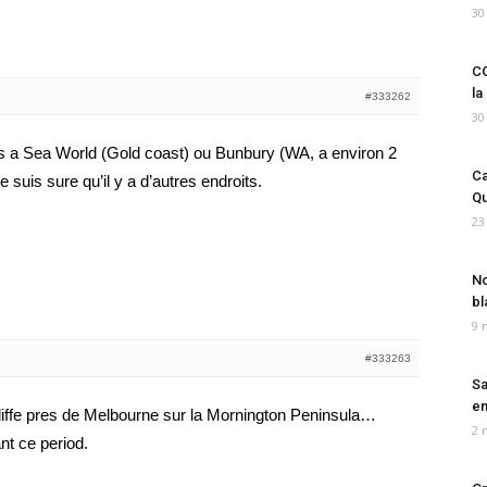
30
CO
la
#333262
30
s a Sea World (Gold coast) ou Bunbury (WA, a environ 2
Ca
 suis sure qu’il y a d’autres endroits.
Qu
23
No
bl
9 
#333263
Sa
em
liffe pres de Melbourne sur la Mornington Peninsula…
2 
ant ce period.