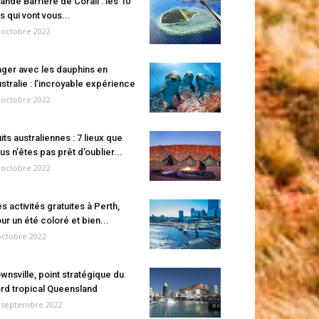
ande Barrière de Corail : les 10
es qui vont vous...
 octobre 2022
ger avec les dauphins en
stralie : l’incroyable expérience
 octobre 2022
its australiennes : 7 lieux que
us n’êtes pas prêt d’oublier...
 octobre 2022
s activités gratuites à Perth,
ur un été coloré et bien...
octobre 2022
wnsville, point stratégique du
rd tropical Queensland
 septembre 2022