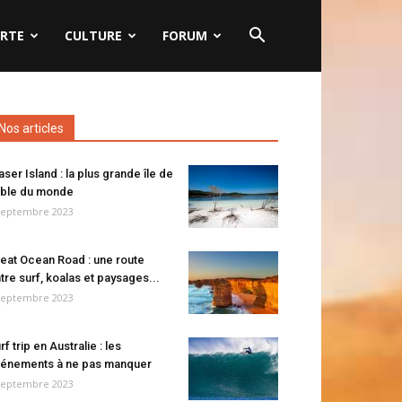
RTE
CULTURE
FORUM
Nos articles
aser Island : la plus grande île de
ble du monde
septembre 2023
eat Ocean Road : une route
tre surf, koalas et paysages...
septembre 2023
rf trip en Australie : les
énements à ne pas manquer
septembre 2023