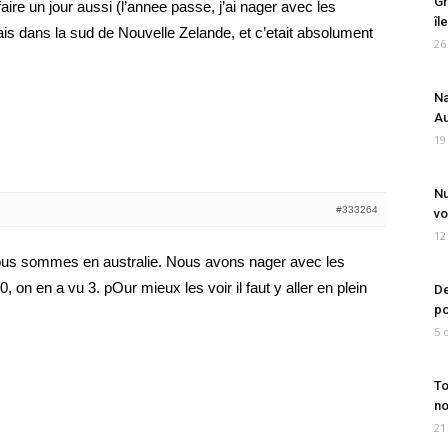
Gr
ire un jour aussi (l’annee passe, j’ai nager avec les
îl
cais dans la sud de Nouvelle Zelande, et c’etait absolument
26
Na
Au
19
Nu
#333264
vo
12
nous sommes en australie. Nous avons nager avec les
n en a vu 3. pOur mieux les voir il faut y aller en plein
De
po
5 
To
no
21