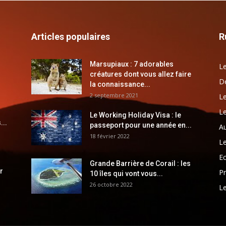
Articles populaires
R
Marsupiaux : 7 adorables
Le
créatures dont vous allez faire
Dé
la connaissance...
2 septembre 2021
Le
Le
Le Working Holiday Visa : le
...
passeport pour une année en...
Au
18 février 2022
Le
E
Grande Barrière de Corail : les
r
Pr
10 îles qui vont vous...
26 octobre 2022
Le