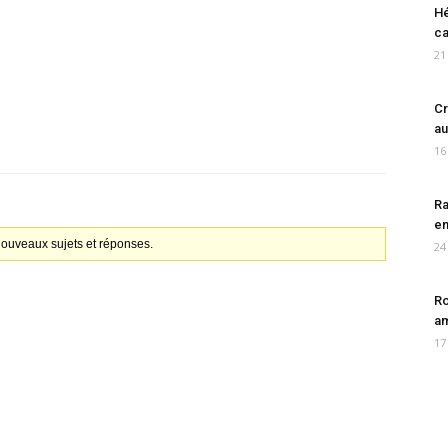
Hé
ca
21
Cr
au
16
Ra
en
 nouveaux sujets et réponses.
24
Ro
am
17