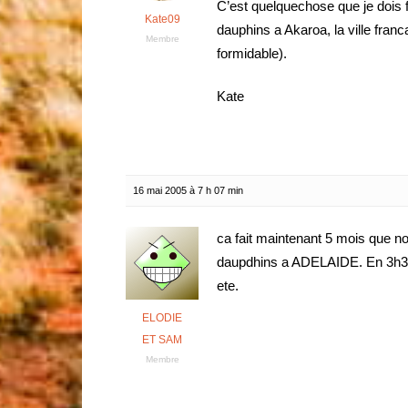
C’est quelquechose que je dois fa
Kate09
dauphins a Akaroa, la ville fran
Membre
formidable).
Kate
16 mai 2005 à 7 h 07 min
ca fait maintenant 5 mois que 
daupdhins a ADELAIDE. En 3h30, o
ete.
ELODIE
ET SAM
Membre