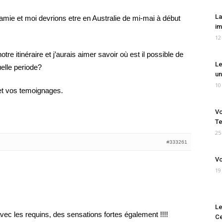
La
 amie et moi devrions etre en Australie de mi-mai à début
im
12
re itinéraire et j’aurais aimer savoir où est il possible de
Le
elle periode?
un
10
et vos temoignages.
Vo
Te
25
#333261
Vo
19
Le
vec les requins, des sensations fortes également !!!!
Ce