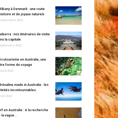
Albany à Denmark : une route
histoire et de joyaux naturels
 septembre 2022
nberra : nos itinéraires de visite
ns la capitale
septembre 2022
écotourisme en Australie, une
tre forme de voyage
 août 2022
rénaline made in Australie : les
tivités incontournables
août 2022
rf en Australie : A la recherche
 la vague...