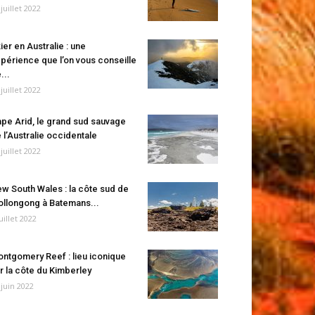
 juillet 2022
ier en Australie : une
périence que l’on vous conseille
...
 juillet 2022
pe Arid, le grand sud sauvage
 l’Australie occidentale
 juillet 2022
w South Wales : la côte sud de
llongong à Batemans...
juillet 2022
ntgomery Reef : lieu iconique
r la côte du Kimberley
 juin 2022