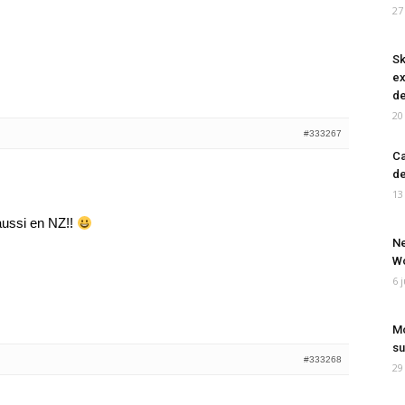
27
Sk
ex
de
20
#333267
Ca
de
!
13
aussi en NZ!!
Ne
Wo
6 
Mo
su
#333268
29