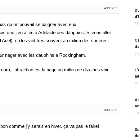
#333265
D’
d’
15
 pas qu on pouvait se baigner avec eux.
is que j en ai vu a Adelaide des dauphins. Si vous allez
 Adel), on les voit tres souvent au milieu des surfeurs.
Ca
da
7 
 pour nager avec les dauphins a Rockingham.
oura, l attraction est la nage au milieu de dizaines voir
L’
au
10
Ad
ac
#333266
3 
 bon comme j’y serais en hiver, ça va pas le faire!
Su
de