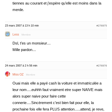
tiennes au courant et j’espère qu’elle est moins dans la
merde.
23 mars 2007 à 13 h 10 min
#276975
Less
Membre
Dsl, t’es un monsieur…
Mille pardon…
24 mars 2007 à 2 h 56 min
#276976
Miss OZ
Membre
Ouai mais elle a payé cash la voiture et immatriculée a
leur nom….euhhh faut vraiment etre super NAIVE mais
alors super naive pour faire cette
connerie….Sincèrement c’est bien fait pour elle, la
prochaine fois elle fera PLUS attention…..attend, je reve,