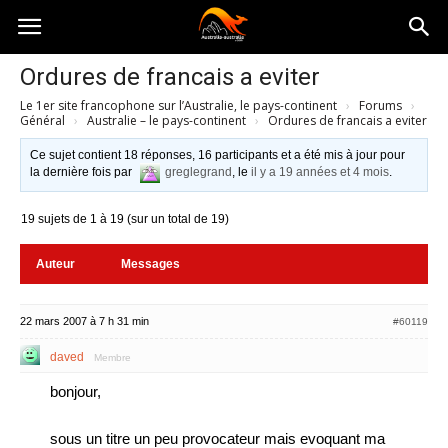
Australia-
Ordures de francais a eviter
Le 1er site francophone sur l’Australie, le pays-continent
›
Forums
›
australie.com
Général
›
Australie – le pays-continent
›
Ordures de francais a eviter
Ce sujet contient 18 réponses, 16 participants et a été mis à jour pour
la dernière fois par
greglegrand
, le
il y a 19 années et 4 mois
.
19 sujets de 1 à 19 (sur un total de 19)
Auteur
Messages
22 mars 2007 à 7 h 31 min
#60119
daved
Membre
bonjour,
sous un titre un peu provocateur mais evoquant ma