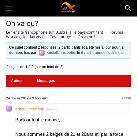
Australia-
On va ou?
Le 1er site francophone sur l’Australie, le pays-continent
›
Forums
›
australie.com
Working Holiday Visa
›
Covoiturage
›
On va ou?
Ce sujet contient 2 réponses, 2 participants et a été mis à jour pour la
dernière fois par
KristelChristophe
, le
il y a 14 années et 5 mois
.
3 sujets de 1 à 3 (sur un total de 3)
Auteur
Messages
24 février 2012 à 9 h 27 min
#8958
KristelChristophe
Membre
Bonjour tout le monde,
Nous sommes 2 belges de 21 et 26ans et, par la force