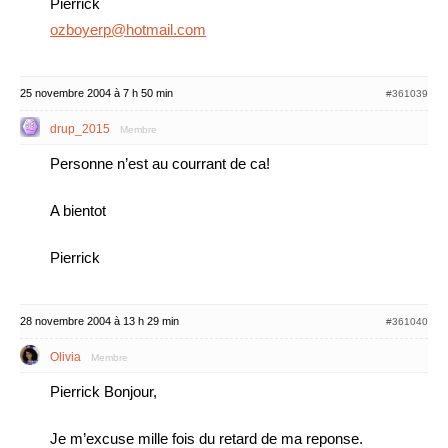
Pierrick
ozboyerp@hotmail.com
25 novembre 2004 à 7 h 50 min
#361039
drup_2015
Membre
Personne n’est au courrant de ca!
A bientot
Pierrick
28 novembre 2004 à 13 h 29 min
#361040
Olivia
Membre
Pierrick Bonjour,
Je m’excuse mille fois du retard de ma reponse.