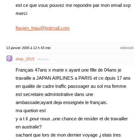
est ce que vous pouvez me repondre par mon email svp
merci
flavien_triau@hotmail.com
13 janvier 2005 à 12 h 43 min
#361045
drup_2015
Membre
Français 47ans x marie x ayant une fille de 04ans je
travaille a JAPAN AIRLINES a PARIS et ce dpuis 17 ans
en qualite de cadre traffic passsager au sol ma femme
est secretaire administrative dans une
ambassade;ayant deja enseignée le français.
ma quetion est
y a t il ,pour nous ,une chance de resider et de travailler
en australie?
sachant que lors de mon dernier voyage ,j etais tres