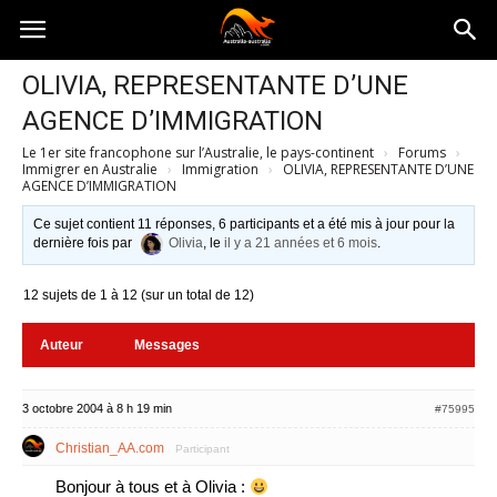
Australia-
OLIVIA, REPRESENTANTE D’UNE
AGENCE D’IMMIGRATION
australie.com
Le 1er site francophone sur l’Australie, le pays-continent
›
Forums
›
Immigrer en Australie
›
Immigration
›
OLIVIA, REPRESENTANTE D’UNE
AGENCE D’IMMIGRATION
Ce sujet contient 11 réponses, 6 participants et a été mis à jour pour la
dernière fois par
Olivia
, le
il y a 21 années et 6 mois
.
12 sujets de 1 à 12 (sur un total de 12)
Auteur
Messages
3 octobre 2004 à 8 h 19 min
#75995
Christian_AA.com
Participant
Bonjour à tous et à Olivia :